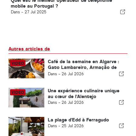
Quel est le meilleur opérateur de téléphonie
mobile au Portugal ?
Dans -
27 Jul 2025
Autres articles de
Café de la semaine en Algarve :
Gato Lambareiro, Armação de
Pêra
Dans -
26 Jul 2026
Une expérience culinaire unique
au cœur de l'Alentejo
Dans -
26 Jul 2026
La plage d'Edd à Ferragudo
Dans -
25 Jul 2026