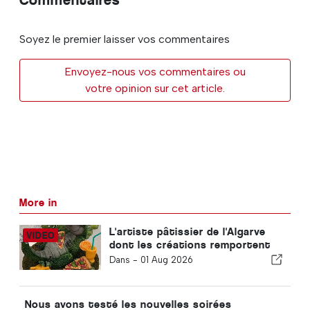
Soyez le premier laisser vos commentaires
Envoyez-nous vos commentaires ou
votre opinion sur cet article.
More in
L'artiste pâtissier de l'Algarve
dont les créations remportent
des prix internationaux
Dans -
01 Aug 2026
Nous avons testé les nouvelles soirées