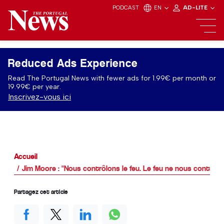
PODCAST
EN
AD-LITE
Reduced Ads Experience
Read The Portugal News with fewer ads for 1.99€ per month or
19.99€ per year.
Inscrivez-vous ici
Accueil
Jim Moore : "Nous contrôlons le feu. Le feu ne nous contrôle
Partagez cet article