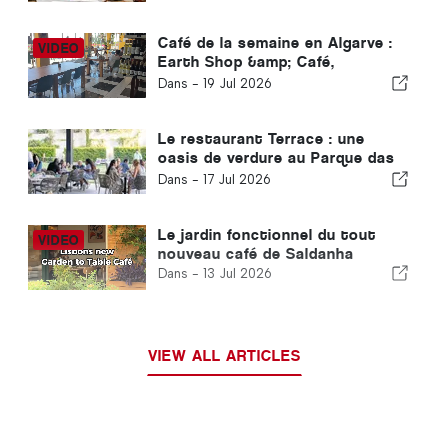
Café de la semaine en Algarve :
Earth Shop &amp; Café,
Carvoeiro
Dans -
19 Jul 2026
Le restaurant Terrace : une
oasis de verdure au Parque das
Nações, à Lisbonne
Dans -
17 Jul 2026
Le jardin fonctionnel du tout
nouveau café de Saldanha
Dans -
13 Jul 2026
VIEW ALL ARTICLES