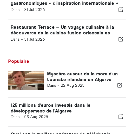
gastronomiques « d'inspiration internationale »
de Vilamoura
Dans -
31 Jul 2026
Restaurant Terrace — Un voyage culinaire à la
découverte de la cuisine fusion orientale et
méditerranéenne
Dans -
31 Jul 2026
Populaire
Mystère autour de la mort d'un
touriste irlandais en Algarve
Dans -
22 Aug 2025
125 millions d'euros investis dans le
développement de l'Algarve
Dans -
03 Aug 2025