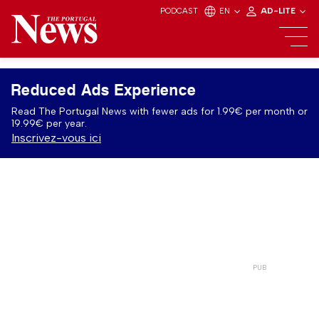
PODCAST
EN
AD-LITE
Reduced Ads Experience
Read The Portugal News with fewer ads for 1.99€ per month or
19.99€ per year.
Inscrivez-vous ici