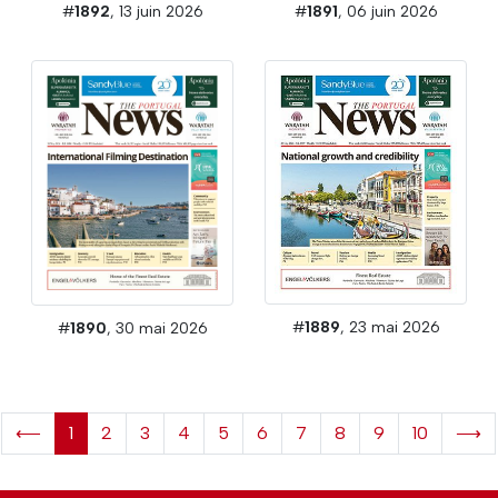
#
1892
, 13 juin 2026
#
1891
, 06 juin 2026
#
1889
, 23 mai 2026
#
1890
, 30 mai 2026
⟵
1
2
3
4
5
6
7
8
9
10
⟶