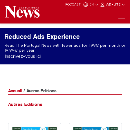
PODCAST
EN
AD-LITE
Reduced Ads Experience
Read The Portugal News with fewer ads for 1.99€ per month or
19.99€ per year.
Inscrivez-vous ici
Accueil
Autres Editions
Autres Editions