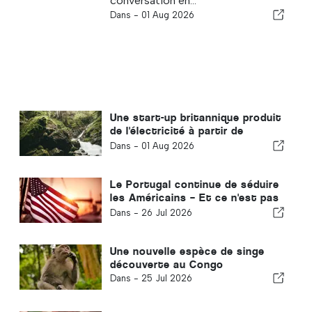
conversation en...
Dans -
01 Aug 2026
Une start-up britannique produit
de l'électricité à partir de
bactéries du sol
Dans -
01 Aug 2026
Le Portugal continue de séduire
les Américains – Et ce n'est pas
seulement grâce au soleil
Dans -
26 Jul 2026
Une nouvelle espèce de singe
découverte au Congo
Dans -
25 Jul 2026