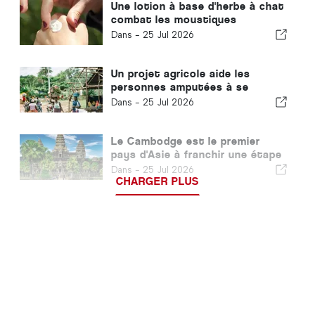
Une lotion à base d'herbe à chat
combat les moustiques
vecteurs du paludisme
Dans -
25 Jul 2026
Un projet agricole aide les
personnes amputées à se
reconstruire une vie
Dans -
25 Jul 2026
Le Cambodge est le premier
pays d'Asie à franchir une étape
majeure dans la lutte contre le
Dans -
25 Jul 2026
VIH
CHARGER PLUS