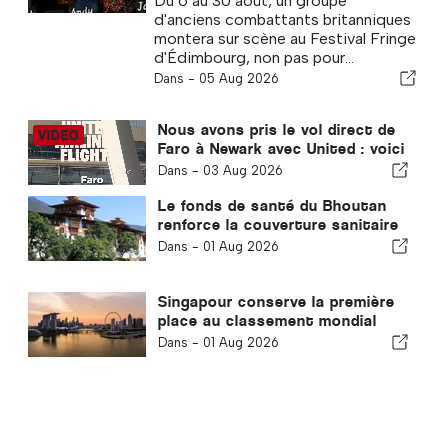
Du 6 au 30 août, un groupe
» fait son retour au Fringe
d'anciens combattants britanniques
montera sur scène au Festival Fringe
d'Édimbourg, non pas pour...
Dans -
05 Aug 2026
Nous avons pris le vol direct de
Faro à Newark avec United : voici
à quoi ressemble vraiment la
Dans -
03 Aug 2026
classe économique
Le fonds de santé du Bhoutan
renforce la couverture sanitaire
universelle
Dans -
01 Aug 2026
Singapour conserve la première
place au classement mondial
des passeports les plus
Dans -
01 Aug 2026
puissants