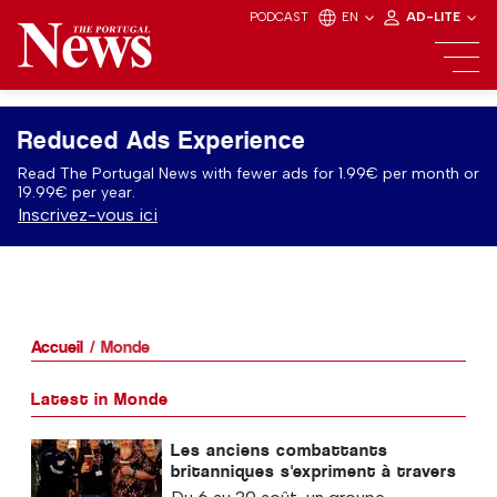
PODCAST
EN
AD-LITE
Reduced Ads Experience
Read The Portugal News with fewer ads for 1.99€ per month or
19.99€ per year.
Inscrivez-vous ici
Accueil
Monde
Latest in Monde
Les anciens combattants
britanniques s'expriment à travers
le rire alors que « Project Comedy