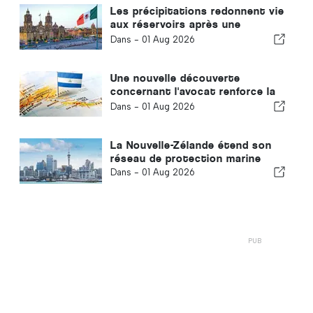
Les précipitations redonnent vie
aux réservoirs après une
sécheresse prolongée au
Dans -
01 Aug 2026
Mexique
Une nouvelle découverte
concernant l'avocat renforce la
sécurité alimentaire future
Dans -
01 Aug 2026
La Nouvelle-Zélande étend son
réseau de protection marine
Dans -
01 Aug 2026