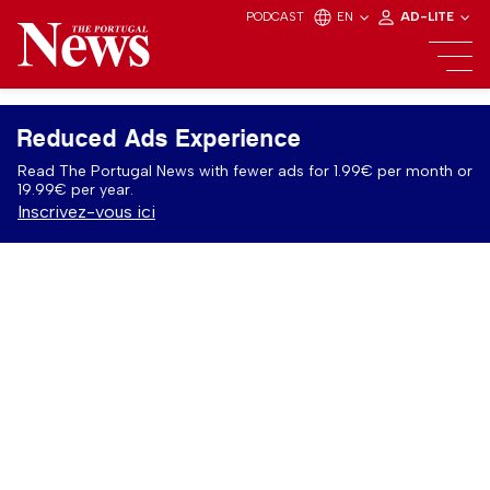
PODCAST
EN
AD-LITE
Reduced Ads Experience
Read The Portugal News with fewer ads for 1.99€ per month or
19.99€ per year.
Inscrivez-vous ici