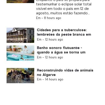
testemunhar o eclipse solar total
visível em todo o país em 12 de
agosto, muitos estão fazendo...
Em -
8 hours ago
Cidades para a tuberculose:
lembretes da peste branca em
Portugal
Em -
12 hours ago
Banho sonoro flutuante -
quando a água se torna um
oceano de som
Em -
12 hours ago
Reconstruindo vidas de animais
no Algarve
Em -
14 hours ago