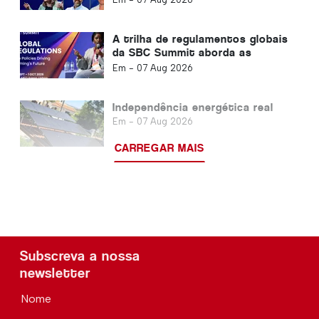
A trilha de regulamentos globais
da SBC Summit aborda as
maiores mudanças regulatórias
Em -
07 Aug 2026
do jogo
Independência energética real
Em -
07 Aug 2026
CARREGAR MAIS
Subscreva a nossa
newsletter
Nome