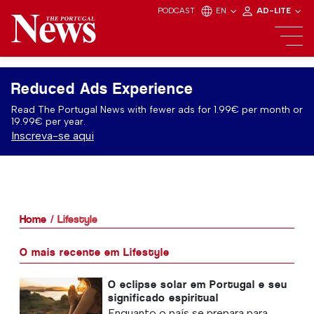
PODCAST
EN
AD-LITE
Reduced Ads Experience
Read The Portugal News with fewer ads for 1.99€ per month or
19.99€ per year.
Inscreva-se aqui
Home
Lifestyle
O mais recente em Lifestyle
O eclipse solar em Portugal e seu
significado espiritual
Enquanto o país se prepara para