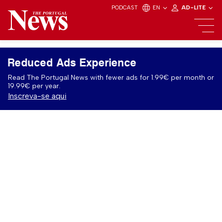
PODCAST
EN
AD-LITE
Reduced Ads Experience
Read The Portugal News with fewer ads for 1.99€ per month or
19.99€ per year.
Inscreva-se aqui