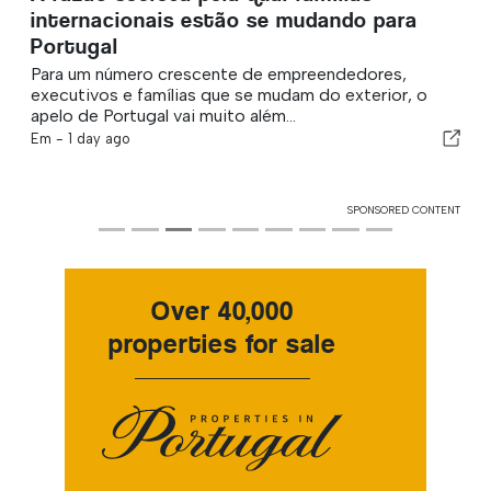
internacionais estão se mudando para
confir
Portugal
O progr
comerci
Para um número crescente de empreendedores,
mudança
executivos e famílias que se mudam do exterior, o
Em -
07 
apelo de Portugal vai muito além...
Em -
1 day ago
SPONSORED CONTENT
Over 40,000
properties for sale