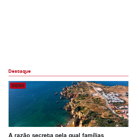
Destaque
A razão secreta pela qual famílias
LEDEX