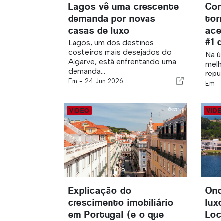
Lagos vê uma crescente
Com
demanda por novas
tor
casas de luxo
ace
#1 
Lagos, um dos destinos
costeiros mais desejados do
Na ú
Algarve, está enfrentando uma
mel
demanda...
repu
Em -
24 Jun 2026
Em 
Explicação do
Ond
crescimento imobiliário
lux
em Portugal (e o que
Loc