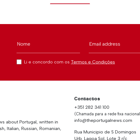
Nome
Email address
Li e concordo com os
Termos e Condições
Contactos
+351 282 341 100
(Chamada para a rede fixa nacional
info@theportugalnews.com
 about Portugal, written in
h, Italian, Russian, Romanian,
Rua Municipio de S Domingos
Urb. Lagoa Sol, Lote 3 r/c