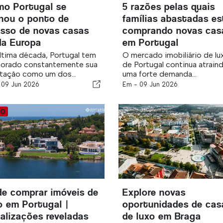
o Portugal se
5 razões pelas quais
nou o ponto de
famílias abastadas e
sso de novas casas
comprando novas cas
da Europa
em Portugal
ltima década, Portugal tem
O mercado imobiliário de lu
horado constantemente sua
de Portugal continua atrain
tação como um dos...
uma forte demanda...
-
09 Jun 2026
Em -
09 Jun 2026
e comprar imóveis de
Explore novas
o em Portugal |
oportunidades de cas
alizações reveladas
de luxo em Braga