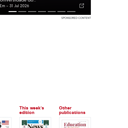
Em -
31 Jul 2026
SPONSORED CONTENT
This week's
Other
edition
publications