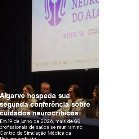
Algarve hospeda sua
segunda conferência sobre
cuidados neurocríticos
Em 19 de junho de 2026, mais de 80
profissionais de saúde se reuniram no
Centro de Simulação Médica da
Universidade do...