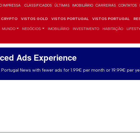
O IMPRESSA
CLASSIFICADOS
ÚLTIMAS
IMOBILIÁRIO
CARREIRAS
CONTATOS
CRYPTO
VISTOS GOLD
VISTOS PORTUGAL
VISTOS PORTUGAL
RE
MUNDO
NEGÓCIOS
IMOBILIÁRIO
INVESTIMENTO
HABITAÇÃO
LIFEST
ced Ads Experience
Portugal News with fewer ads for 1.99€ per month or 19.99€ per ye