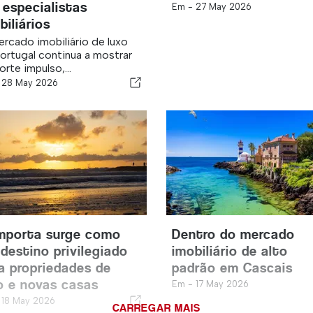
 especialistas
Em -
27 May 2026
biliários
rcado imobiliário de luxo
ortugal continua a mostrar
orte impulso,...
-
28 May 2026
mporta surge como
Dentro do mercado
destino privilegiado
imobiliário de alto
a propriedades de
padrão em Cascais
o e novas casas
Em -
17 May 2026
-
18 May 2026
CARREGAR MAIS