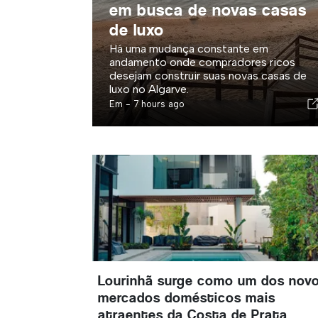
em busca de novas casas
de luxo
Há uma mudança constante em
andamento onde compradores ricos
desejam construir suas novas casas de
luxo no Algarve.
Em -
7 hours ago
Lourinhã surge como um dos nov
mercados domésticos mais
atraentes da Costa de Prata