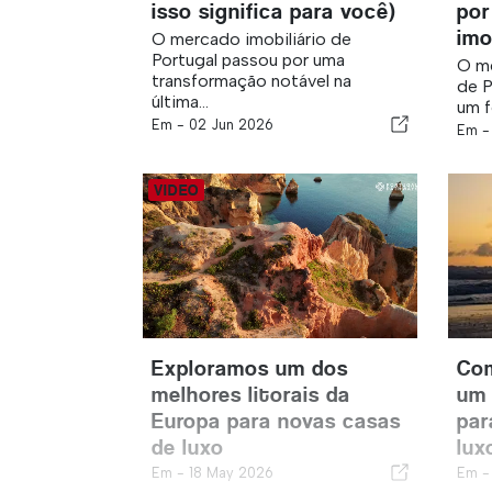
isso significa para você)
por
imo
O mercado imobiliário de
Portugal passou por uma
O me
transformação notável na
de P
última...
um f
Em -
02 Jun 2026
Em 
Exploramos um dos
Co
melhores litorais da
um 
Europa para novas casas
par
de luxo
lux
Em -
18 May 2026
Em 