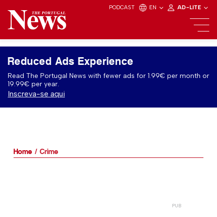
PODCAST
EN
AD-LITE
Reduced Ads Experience
Read The Portugal News with fewer ads for 1.99€ per month or
19.99€ per year.
Inscreva-se aqui
Home
Crime