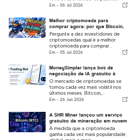
Em -
06 Jul 2026
Melhor criptomoeda para
comprar agora: por que Bitcoin,
Ethereum e IceBull estão na
Pergunte a dez investidores de
lista de observação de todos os
criptomoedas qual é a melhor
investidores
criptomoeda para comprar...
Em -
05 Jul 2026
MoneySimpler lança bot de
negociação de IA gratuito à
medida que a volatilidade do
O mercado de criptomoedas se
mercado de criptomoedas cria
tornou cada vez mais volátil nos
novas oportunidades de
últimos meses. Bitcoin,...
negociação
Em -
26 Jun 2026
A SHR Miner lançou um serviço
gratuito de mineração em nuvem
para detentores de BTC, XRP e
À medida que a criptomoeda
ETH, oferecendo ganhos diários
ganha cada vez mais popularidade
de $17.700 ou mais