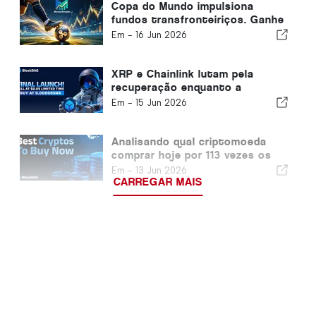
Copa do Mundo impulsiona
fundos transfronteiriços. Ganhe
$5.000 por dia em XRP com
Em -
16 Jun 2026
estratégias quantitativas
MoneySimpler
XRP e Chainlink lutam pela
recuperação enquanto a
BlockDag se posiciona como a
Em -
15 Jun 2026
próxima grande criptomoeda
com uma recompra de $0,05
Analisando qual criptomoeda
comprar hoje por 113 vezes os
rendimentos de arbitragem
Em -
13 Jun 2026
corporativa de outubro de 2026
CARREGAR MAIS