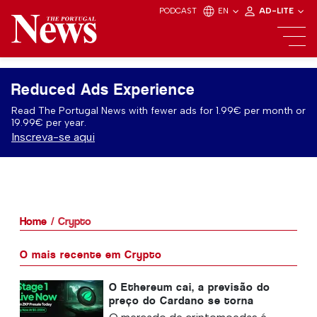
PODCAST
EN
AD-LITE
Reduced Ads Experience
Read The Portugal News with fewer ads for 1.99€ per month or
19.99€ per year.
Inscreva-se aqui
Home
Crypto
O mais recente em Crypto
O Ethereum cai, a previsão do
preço do Cardano se torna
pessimista, mas a pré-venda do