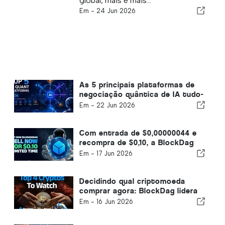
global, mais e mais...
Em -
24 Jun 2026
As 5 principais plataformas de
negociação quântica de IA tudo-
em-um em 2026 para
Em -
22 Jun 2026
criptomoedas, Forex e mercados
de ações
Com entrada de $0,00000044 e
recompra de $0,10, a BlockDag
está fazendo o que Cardano
Em -
17 Jun 2026
Price e Binance Coin Price não
fizeram
Decidindo qual criptomoeda
comprar agora: BlockDag lidera
Polygon, Shiba Inu e Bonk Coin
Em -
16 Jun 2026
com 5.000 TPS