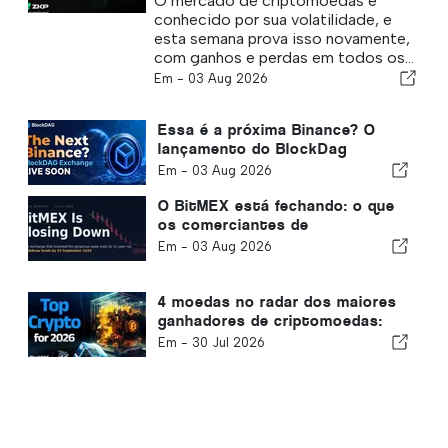
O mercado de criptomoedas é
ZKP atinge $2,23 milhões,
conhecido por sua volatilidade, e
enquanto os comerciantes
esta semana prova isso novamente,
buscam um potencial de 100
com ganhos e perdas em todos os...
vezes!
Em -
03 Aug 2026
Essa é a próxima Binance? O
lançamento do BlockDag
Exchange pode iniciar o rally de
Em -
03 Aug 2026
6000x - mais sobre Chainlink e
ADA Price
O BitMEX está fechando: o que
os comerciantes de
criptomoedas devem fazer antes
Em -
03 Aug 2026
de 23 de setembro
4 moedas no radar dos maiores
ganhadores de criptomoedas:
BlockDag, Kaspa, Monero e
Em -
30 Jul 2026
Litecoin