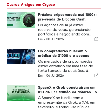
Outros Artigos em Crypto
Próxima criptomoeda até 1000x:
pré-venda de Bitcoin Cash,
Hedera, Litecoin e Stargate LLM
Os agentes de IA já estão
criada para agentes de IA
reservando voos, gerenciando
portfólios e negociando com...
Em -
08 Jul 2026
Os compradores buscam o
crédito de $1000 e o acesso
prioritário de recompra da
Os mercados de criptomoedas
BlockDag Exchange, deixando
estão entrando em uma fase de
Cardano e Zcash para trás
forte tomada de decisões, à...
Em -
06 Jul 2026
SpaceX e Grok construíram um
IPO de 1,77 trilhão de dólares - o
próximo pode ser Stargate, já
A SpaceX se fundiu com a
que ETH e Hyperliquid parecem
empresa-mãe da Grok, a XAI, em
mortos
fevereiro, e tornou-se pública...