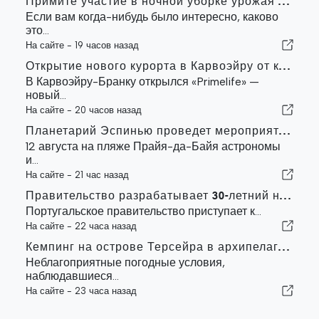
Примите участие в ночной уборке урожая под звездами в Алентежу
Если вам когда-нибудь было интересно, каково
это...
На сайте -
19 часов назад
Открытие нового курорта в Карвоэйру от компании «Carvoeiro Branco»
В Карвоэйру-Бранку открылся «Primelife» —
новый...
На сайте -
20 часов назад
Планетарий Эспинью проведет мероприятие на пляже Прайя-да-Байя во время солнечного затмения в Португалии
12 августа на пляже Прайя-да-Байя астрономы
и...
На сайте -
21 час назад
Правительство разрабатывает 30-летний национальный план по повышению устойчивости Португалии к сильным землетрясениям
Португальское правительство приступает к...
На сайте -
22 часа назад
Кемпинг на острове Терсейра в архипелаге Азорских островов был эвакуирован из-за шторма
Неблагоприятные погодные условия,
наблюдавшиеся...
На сайте -
23 часа назад