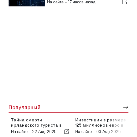
вокруг Сеуты
которую упускают из виду
На сайте -
17 часов назад
большинство инвесторов
Популярный
Тайна смерти
Инвестиции в размере
ирландского туриста в
125 миллионов евро в
Алгарве
развитие Алгарве
На сайте -
22 Aug 2025
На сайте -
03 Aug 2025