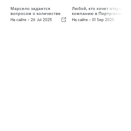
Марсело задается
Любой, кто хочет открыть
вопросом о количестве
компанию в Португалии,
иммигрантов в
"начинает на четыре
На сайте -
26 Jul 2025
На сайте -
01 Sep 2025
Португалии
месяца позже".