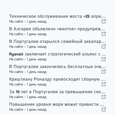
Техническое обслуживание моста «25 апреля» обходится в среднем примерно в 1,6 млн евро в год
На сайте -
1 день назад
В Алгарве объявлено «желтое» предупреждение из-за высоких температур
На сайте -
1 день назад
В Португалии открылся семейный аквапарк к лету — билеты стоят 2 евро
На сайте -
1 день назад
Ryanair заключает стратегический альянс с Институтом Пиаже в Визеу с целью подготовки кадров для авиационной отрасли в Португалии
На сайте -
1 день назад
В Португалии закончились бесплатные очки для наблюдения за полным солнечным затмением
На сайте -
1 день назад
Криштиану Роналду превосходит сборную Португалии по коммерческой ценности
На сайте -
1 день назад
За 10 лет в Португалии за превышение скорости были оштрафованы 3,6 миллиона водителей
На сайте -
1 день назад
Повышение уровня моря может привести к исчезновению 40 процентов пляжей Португалии
На сайте -
1 день назад