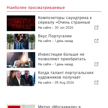
Наиболее просматриваемые
Композиторы саундтрека к
сериалу «Очень странные
дела» выступят в Португалии
На сайте -
30 Jun 2026
Вкус Португалии
На сайте -
1 день назад
Инвестиции больше не
позволяют приобретать
только заводы — они
На сайте -
1 день назад
позволяют приобретать
знания
Когда талант португальских
художников получает
признание за рубежом
На сайте -
05 Aug 2026
Метро «Москавиде» в