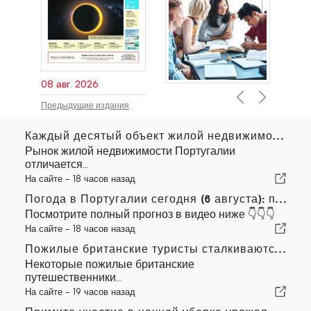
08 авг. 2026
Previous
Next
Предыдущие издания
Каждый десятый объект жилой недвижимости, выставленный на продажу в Португалии, продается менее чем за неделю
Рынок жилой недвижимости Португалии
отличается...
На сайте -
18 часов назад
Погода в Португалии сегодня (6 августа): прогноз, температура и что ожидать
Посмотрите полный прогноз в видео ниже 👇👇👇
На сайте -
18 часов назад
Пожилые британские туристы сталкиваются с трудностями в связи с введением в Европейском союзе новых процедур проверки отпечатков пальцев
Некоторые пожилые британские
путешественники...
На сайте -
19 часов назад