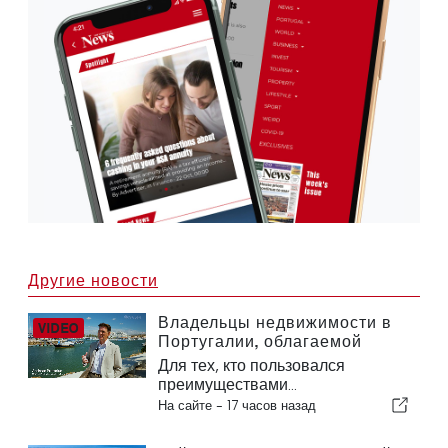
Другие новости
Владельцы недвижимости в
Португалии, облагаемой
налогом NHR: планируйте
Для тех, кто пользовался
заранее и снизьте будущее
преимуществами...
налоговое бремя
На сайте -
17 часов назад