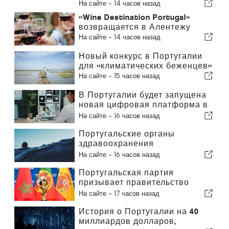
На сайте -
14 часов назад
«Wine Destination Portugal»
возвращается в Алентежу
На сайте -
14 часов назад
Новый конкурс в Португалии
для «климатических беженцев»
На сайте -
15 часов назад
В Португалии будет запущена
новая цифровая платформа в
сфере здравоохранения
На сайте -
16 часов назад
Португальские органы
здравоохранения
предупреждают об опасности
На сайте -
16 часов назад
утопления
Португальская партия
призывает правительство
пересмотреть решение о
На сайте -
17 часов назад
проведении Марокко
Чемпионата мира по футболу
История о Португалии на 40
2030 года в связи с кризисом
миллиардов долларов,