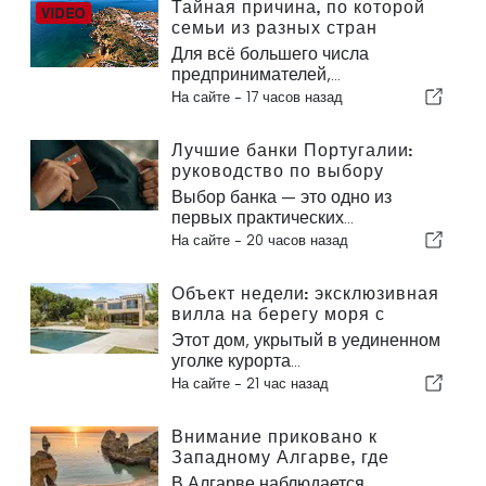
Тайная причина, по которой
семьи из разных стран
переезжают в Португалию
Для всё большего числа
предпринимателей,...
На сайте -
17 часов назад
Лучшие банки Португалии:
руководство по выбору
подходящего банка
Выбор банка — это одно из
первых практических...
На сайте -
20 часов назад
Объект недели: эксклюзивная
вилла на берегу моря с
панорамным видом на море
Этот дом, укрытый в уединенном
и горы Аррабида
уголке курорта...
На сайте -
21 час назад
Внимание приковано к
Западному Алгарве, где
строятся новые элитные
В Алгарве наблюдается