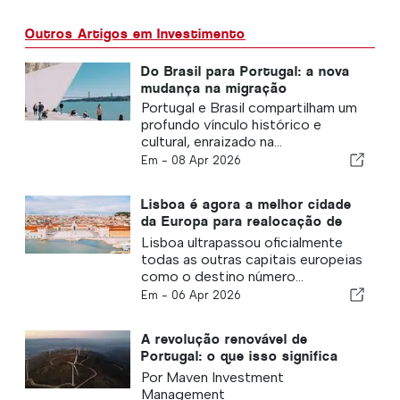
Outros Artigos em Investimento
Do Brasil para Portugal: a nova
mudança na migração
Portugal e Brasil compartilham um
profundo vínculo histórico e
cultural, enraizado na...
Em -
08 Apr 2026
Lisboa é agora a melhor cidade
da Europa para realocação de
milionários — mas o que
Lisboa ultrapassou oficialmente
realmente os atrai?
todas as outras capitais europeias
como o destino número...
Em -
06 Apr 2026
A revolução renovável de
Portugal: o que isso significa
para o investimento em
Por Maven Investment
infraestrutura
Management