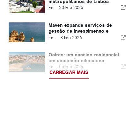
metropolitanos de Lisboa
Em -
23 Feb 2026
Maven expande serviços de
gestão de investimento e
desenvolvimento para o Algarve
Em -
13 Feb 2026
Oeiras: um destino residencial
em ascensão silenciosa
Em -
05 Feb 2026
CARREGAR MAIS