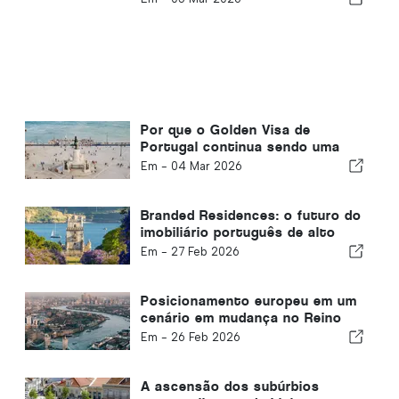
Por que o Golden Visa de
Portugal continua sendo uma
das rotas de residência mais
Em -
04 Mar 2026
valiosas da Europa
Branded Residences: o futuro do
imobiliário português de alto
padrão
Em -
27 Feb 2026
Posicionamento europeu em um
cenário em mudança no Reino
Unido
Em -
26 Feb 2026
A ascensão dos subúrbios