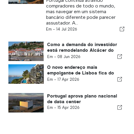
Portugal continua atraindo
precisa saber
compradores de todo o mundo,
mas navegar em um sistema
bancário diferente pode parecer
assustador. A...
Em -
14 Jul 2026
Como a demanda do investidor
está remodelando Alcácer do
Sal
Em -
08 Jun 2026
O novo endereço mais
empolgante de Lisboa fica do
outro lado do rio
Em -
17 Apr 2026
Portugal aprova plano nacional
de data center
Em -
15 Apr 2026