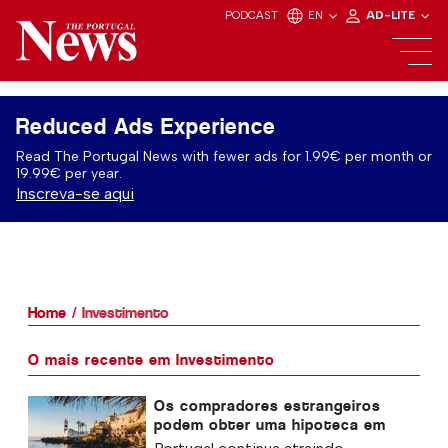
PODCAST
EN
AD-LITE
Reduced Ads Experience
Read The Portugal News with fewer ads for 1.99€ per month or
19.99€ per year.
Inscreva-se aqui
Home
Investimento
O mais recente em Investimento
Os compradores estrangeiros
podem obter uma hipoteca em
Portugal? Aqui está o que você