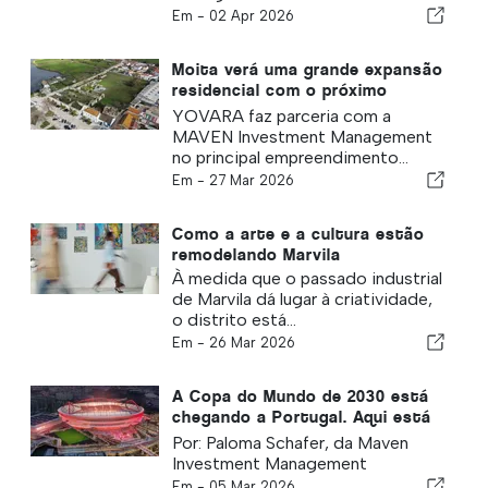
Em -
02 Apr 2026
Moita verá uma grande expansão
residencial com o próximo
projeto
YOVARA faz parceria com a
MAVEN Investment Management
no principal empreendimento...
Em -
27 Mar 2026
Como a arte e a cultura estão
remodelando Marvila
À medida que o passado industrial
de Marvila dá lugar à criatividade,
o distrito está...
Em -
26 Mar 2026
A Copa do Mundo de 2030 está
chegando a Portugal. Aqui está
o que isso significa para
Por: Paloma Schafer, da Maven
investidores imobiliários
Investment Management
Em -
05 Mar 2026