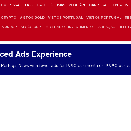
O IMPRESSA
CLASSIFICADOS
ÚLTIMAS
IMOBILIÁRIO
CARREIRAS
CONTATOS
CRYPTO
VISTOS GOLD
VISTOS PORTUGAL
VISTOS PORTUGAL
RE
MUNDO
NEGÓCIOS
IMOBILIÁRIO
INVESTIMENTO
HABITAÇÃO
LIFEST
ced Ads Experience
Portugal News with fewer ads for 1.99€ per month or 19.99€ per ye