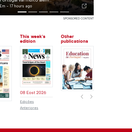
Em -
17 hours ago
SPONSORED CONTENT
This week's
Other
edition
publications
08 Eost 2026
Previous
Next
Edições
Anteriores