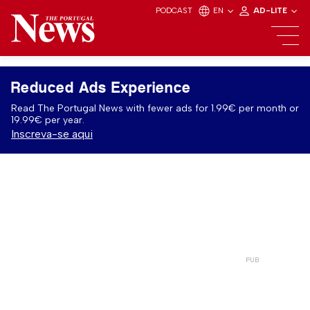
PODCAST
EN
AD-LITE
Reduced Ads Experience
Read The Portugal News with fewer ads for 1.99€ per month or
19.99€ per year.
Inscreva-se aqui