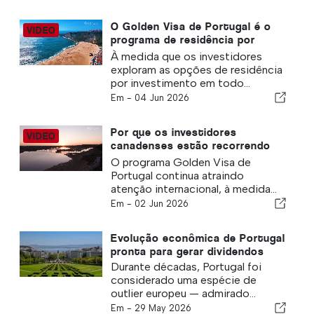
O Golden Visa de Portugal é o
programa de residência por
investimento mais inteligente da
À medida que os investidores
Europa?
exploram as opções de residência
por investimento em todo...
Em -
04 Jun 2026
Por que os investidores
canadenses estão recorrendo
ao Golden Visa de Portugal
O programa Golden Visa de
Portugal continua atraindo
atenção internacional, à medida...
Em -
02 Jun 2026
Evolução econômica de Portugal
pronta para gerar dividendos
Durante décadas, Portugal foi
considerado uma espécie de
outlier europeu — admirado...
Em -
29 May 2026