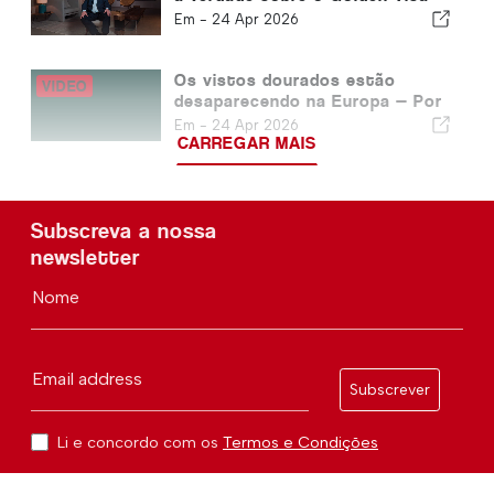
de Portugal
Em -
24 Apr 2026
Os vistos dourados estão
desaparecendo na Europa — Por
que os portugueses sobrevivem
Em -
24 Apr 2026
CARREGAR MAIS
Subscreva a nossa
newsletter
Nome
Email address
Subscrever
Li e concordo com os
Termos e Condições