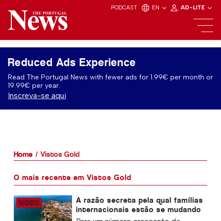
PODCAST
EN
AD-LITE
Reduced Ads Experience
Read The Portugal News with fewer ads for 1.99€ per month or
19.99€ per year.
Inscreva-se aqui
Home
Vistos Gold
O mais recente em Vistos Gold
A razão secreta pela qual famílias
internacionais estão se mudando
para Portugal