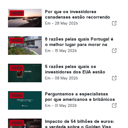
Por que os investidores
canadenses estão recorrendo
ao Golden Visa de Portugal
Em -
28 May 2026
6 razões pelas quais Portugal é
o melhor lugar para morar na
Europa
Em -
15 May 2026
5 razões pelas quais os
investidores dos EUA estão
escolhendo o Golden Visa de
Em -
08 May 2026
Portugal
Perguntamos a especialistas
por que americanos e britânicos
estão se mudando para Portugal
Em -
01 May 2026
Impacto de 54 bilhões de euros:
a verdade sobre o Golden Visa