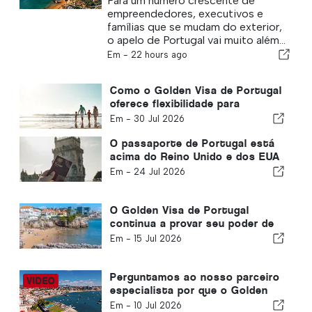
Para um número crescente de
empreendedores, executivos e
famílias que se mudam do exterior,
o apelo de Portugal vai muito além...
Em -
22 hours ago
Como o Golden Visa de Portugal
oferece flexibilidade para
famílias internacionais
Em -
30 Jul 2026
O passaporte de Portugal está
acima do Reino Unido e dos EUA
em novo relatório
Em -
24 Jul 2026
O Golden Visa de Portugal
continua a provar seu poder de
permanência, eis o que isso
Em -
15 Jul 2026
significa para o planejamento
familiar
Perguntamos ao nosso parceiro
especialista por que o Golden
Visa de Portugal é o número um
Em -
10 Jul 2026