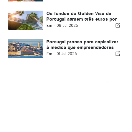
Os fundos do Golden Visa de
Portugal atraem três euros por
cada um retirado
Em -
08 Jul 2026
Portugal pronto para capitalizar
à medida que empreendedores
buscam mobilidade europeia
Em -
01 Jul 2026