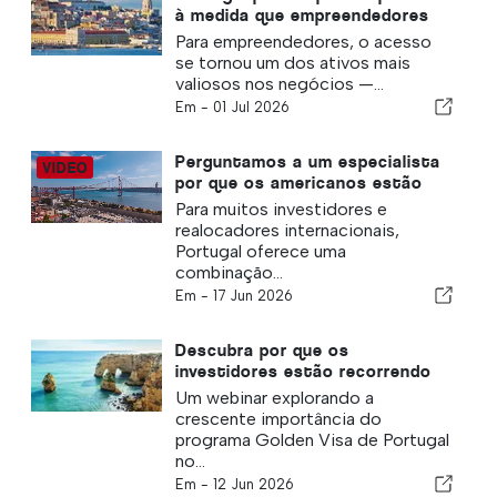
à medida que empreendedores
buscam mobilidade europeia
Para empreendedores, o acesso
se tornou um dos ativos mais
valiosos nos negócios —...
Em -
01 Jul 2026
Perguntamos a um especialista
por que os americanos estão
escolhendo o Golden Visa de
Para muitos investidores e
Portugal
realocadores internacionais,
Portugal oferece uma
combinação...
Em -
17 Jun 2026
Descubra por que os
investidores estão recorrendo
ao Golden Visa de Portugal
Um webinar explorando a
crescente importância do
programa Golden Visa de Portugal
no...
Em -
12 Jun 2026