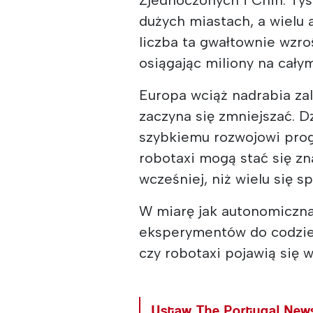
dużych miastach, a wielu 
liczba ta gwałtownie wzro
osiągając miliony na cały
Europa wciąż nadrabia zale
zaczyna się zmniejszać. D
szybkiemu rozwojowi pro
robotaxi mogą stać się z
wcześniej, niż wielu się s
W miarę jak autonomiczna
eksperymentów do codzienn
czy robotaxi pojawią się w
Ustaw The Portugal New