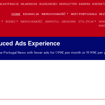
KLASYFIKACJE
NAJNOWSZA
WŁAŚCIWOŚCI
NEWSLETTER
KARIERA
KONTAKT
HOME
EDUKACJA
NIERUCHOMOŚĆ
WIZY PORTUGALII
REZ
T
BIZNES
NIERUCHOMOŚĆ
INWESTUJ
OBUDOWA
STYL ŻYCIA
WIN
POR
uced Ads Experience
e Portugal News with fewer ads for 1.99€ per month or 19.99€ per y