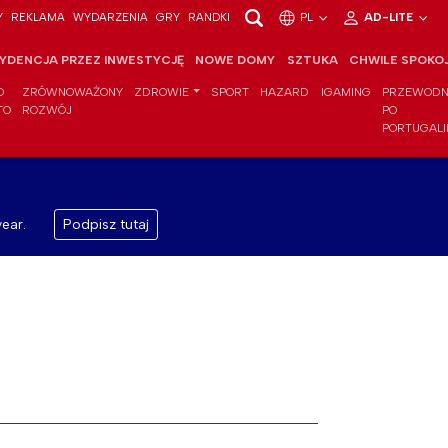
Y
REKLAMA
WYDARZENIA
GRY
RANDKI
PL
AD-LITE
YDENCJA PRZEZ INWESTYCJĘ
NOWE DOMY
SZTUKA
CHWILE SPOKO
O
ZRÓWNOWAŻONY
ZDROWIE
SPORT
HAZARD
IGAMING
PRZEWODN
TO
ROZWÓJ
PO
PORTUGALI
ear.
Podpisz tutaj