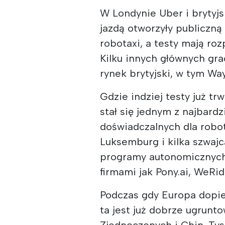
W Londynie Uber i brytyj
jazdą otworzyły publiczną
robotaxi, a testy mają ro
Kilku innych głównych gra
rynek brytyjski, w tym Wa
Gdzie indziej testy już tr
stał się jednym z najbard
doświadczalnych dla robo
Luksemburg i kilka szwaj
programy autonomicznych
firmami jak Pony.ai, WeRi
Podczas gdy Europa dopie
ta jest już dobrze ugrun
Zjednoczonych i Chin. Ty