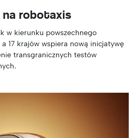
 na robotaxis
ok w kierunku powszechnego
 a 17 krajów wspiera nową inicjatywę
enie transgranicznych testów
nych.