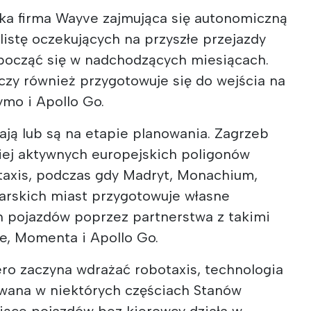
ska firma Wayve zajmująca się autonomiczną
 listę oczekujących na przyszłe przejazdy
zpocząć się w nadchodzących miesiącach.
czy również przygotowuje się do wejścia na
ymo i Apollo Go.
wają lub są na etapie planowania. Zagrzeb
ziej aktywnych europejskich poligonów
taxis, podczas gdy Madryt, Monachium,
carskich miast przygotowuje własne
 pojazdów poprzez partnerstwa z takimi
de, Momenta i Apollo Go.
ro zaczyna wdrażać robotaxis, technologia
towana w niektórych częściach Stanów
siące pojazdów bez kierowcy działa w