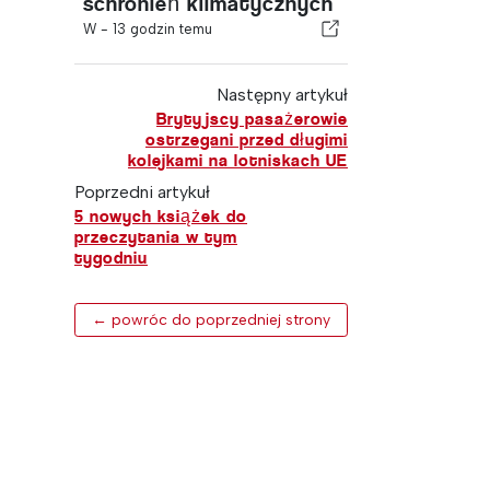
schronień klimatycznych
W -
13 godzin temu
Następny artykuł
Brytyjscy pasażerowie
ostrzegani przed długimi
kolejkami na lotniskach UE
Poprzedni artykuł
5 nowych książek do
przeczytania w tym
tygodniu
← powróc do poprzedniej strony