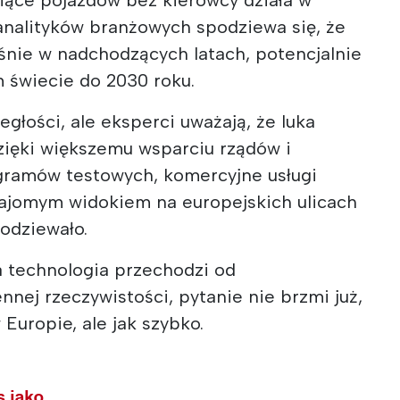
analityków branżowych spodziewa się, że
śnie w nadchodzących latach, potencjalnie
m świecie do 2030 roku.
głości, ale eksperci uważają, że luka
zięki większemu wsparciu rządów i
gramów testowych, komercyjne usługi
najomym widokiem na europejskich ulicach
podziewało.
 technologia przechodzi od
ej rzeczywistości, pytanie nie brzmi już,
 Europie, ale jak szybko.
s jako