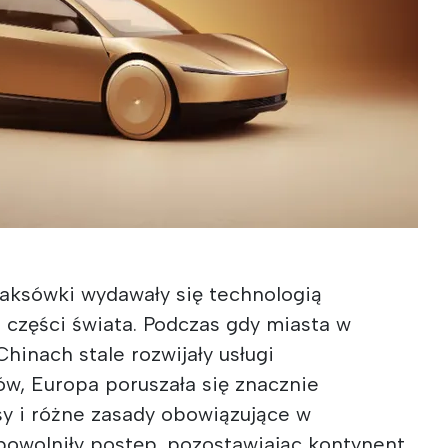
taksówki wydawały się technologią
 części świata. Podczas gdy miasta w
hinach stale rozwijały usługi
w, Europa poruszała się znacznie
sy i różne zasady obowiązujące w
powolniły postęp, pozostawiając kontynent