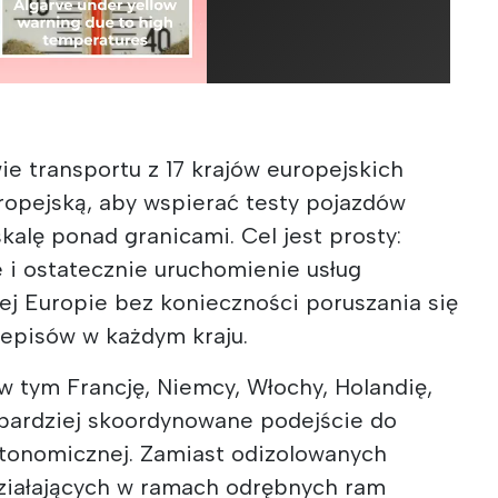
e transportu z 17 krajów europejskich
Europejską, aby wspierać testy pojazdów
alę ponad granicami. Cel jest prosty:
 i ostatecznie uruchomienie usług
ej Europie bez konieczności poruszania się
episów w każdym kraju.
 w tym Francję, Niemcy, Włochy, Holandię,
 bardziej skoordynowane podejście do
utonomicznej. Zamiast odizolowanych
ziałających w ramach odrębnych ram