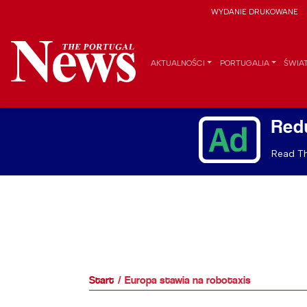
WYDANIE DRUKOWANE
AKTUALNOŚCI
PORTUGALIA
ŚWIA
Red
Read Th
Start
Europa stawia na robotaxis