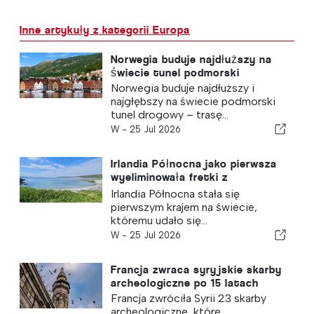
Inne artykuły z kategorii Europa
Norwegia buduje najdłuższy na
świecie tunel podmorski
Norwegia buduje najdłuższy i
najgłębszy na świecie podmorski
tunel drogowy – trasę...
W -
25 Jul 2026
Irlandia Północna jako pierwsza
wyeliminowała fretki z
zamieszkanej wyspy
Irlandia Północna stała się
pierwszym krajem na świecie,
któremu udało się...
W -
25 Jul 2026
Francja zwraca syryjskie skarby
archeologiczne po 15 latach
Francja zwróciła Syrii 23 skarby
archeologiczne, które