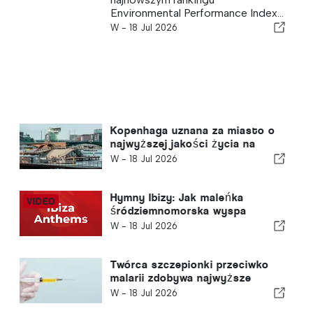
Environmental Performance Index...
W -
18 Jul 2026
Kopenhaga uznana za miasto o
najwyższej jakości życia na
świecie
W -
18 Jul 2026
Hymny Ibizy: Jak maleńka
śródziemnomorska wyspa
nauczyła świat, jak się bawić
W -
18 Jul 2026
Twórca szczepionki przeciwko
malarii zdobywa najwyższe
wyróżnienie
W -
18 Jul 2026