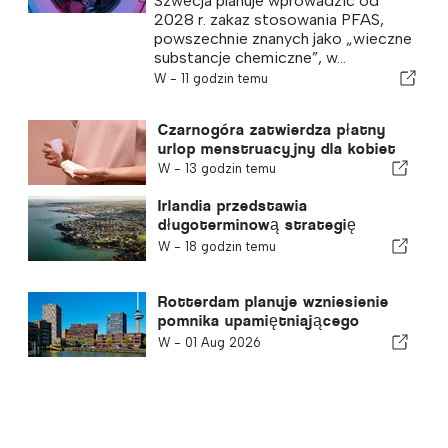
Szwecja planuje wprowadzić od
chemikaliów”
2028 r. zakaz stosowania PFAS,
powszechnie znanych jako „wieczne
substancje chemiczne”, w...
W -
11 godzin temu
Czarnogóra zatwierdza płatny
urlop menstruacyjny dla kobiet
W -
13 godzin temu
Irlandia przedstawia
długoterminową strategię
rozwoju turystyki
W -
18 godzin temu
Rotterdam planuje wzniesienie
pomnika upamiętniającego
rozwiązania sprzyjające
W -
01 Aug 2026
zrównoważonemu rozwojowi