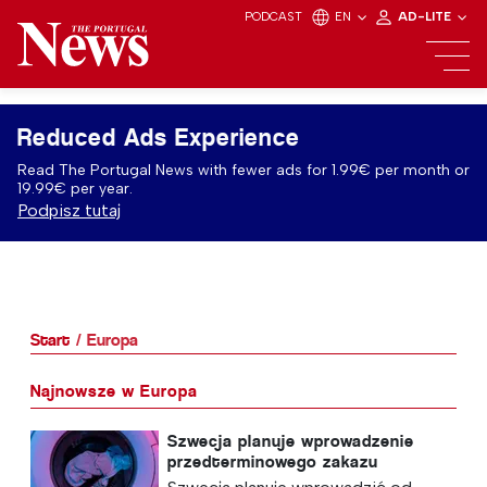
PODCAST
EN
AD-LITE
Reduced Ads Experience
Read The Portugal News with fewer ads for 1.99€ per month or
19.99€ per year.
Podpisz tutaj
Start
Europa
Najnowsze w Europa
Szwecja planuje wprowadzenie
przedterminowego zakazu
stosowania „wiecznych