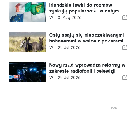
Irlandzkie ławki do rozmów
zyskują popularność w całym
kraju
W -
01 Aug 2026
Osły stają się nieoczekiwanymi
bohaterami w walce z pożarami
lasów
W -
25 Jul 2026
Nowy rząd wprowadza reformy w
zakresie radiofonii i telewizji
publicznej
W -
25 Jul 2026