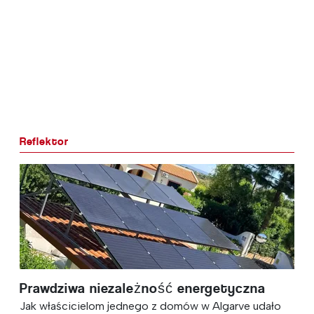
Reflektor
nergetyczna
Tajny powód, dla którego międ
rodziny przenoszą się do Portuga
ów w Algarve udało