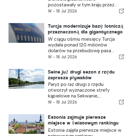
pozostawały w tym kraju przez...
W -
18 Jul 2026
Turcja modernizuje bazę lotniczą
przeznaczoną dla gigantycznego
Boeinga 747, który Katar
W ciągu ośmiu miesięcy Turcja
podarował Stanom
wydała ponad 120 milionów
Zjednoczonym
dolarów na przebudowę pasa...
W -
18 Jul 2026
Seine już drugi sezon z rzędu
zaprasza pływaków
Paryż po raz drugi z rzędu
otworzył wyznaczone strefy
kąpielowe na Sekwanie,...
W -
18 Jul 2026
Estonia zajmuje pierwsze
miejsce w światowym rankingu
zrównoważonego rozwoju
Estonia zajęła pierwsze miejsce w
najnowszym rankingu