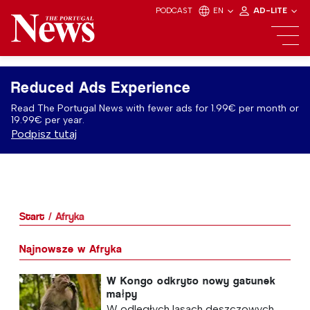
PODCAST
EN
AD-LITE
Reduced Ads Experience
Read The Portugal News with fewer ads for 1.99€ per month or
19.99€ per year.
Podpisz tutaj
Start
Afryka
Najnowsze w Afryka
W Kongo odkryto nowy gatunek
małpy
W odległych lasach deszczowych