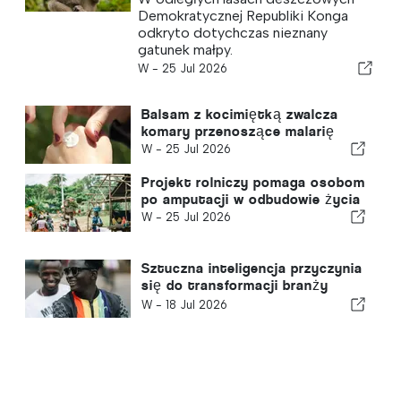
Demokratycznej Republiki Konga
odkryto dotychczas nieznany
gatunek małpy.
W -
25 Jul 2026
Balsam z kocimiętką zwalcza
komary przenoszące malarię
W -
25 Jul 2026
Projekt rolniczy pomaga osobom
po amputacji w odbudowie życia
W -
25 Jul 2026
Sztuczna inteligencja przyczynia
się do transformacji branży
muzycznej w Sierra Leone
W -
18 Jul 2026