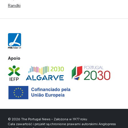
Randki
Apoio
© 2026 The Portugal News - Założona w 1977 roku
Cała zawartość i projekt są chronione prawami autorskimi Anglopress