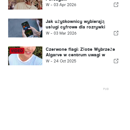
W -
03 Apr 2026
Jak użytkownicy wybierają
usługi cyfrowe dla rozrywki
online
W -
03 Mar 2026
Czerwone flagi: Złote Wybrzeże
Algarve w centrum uwagi w
nowym, odważnym filmie
W -
24 Oct 2025