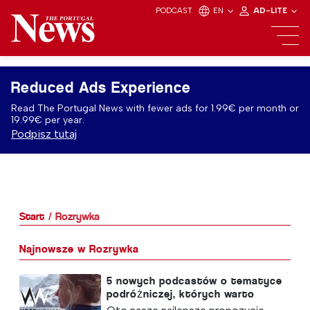
PODCAST
EN
AD-LITE
Reduced Ads Experience
Read The Portugal News with fewer ads for 1.99€ per month or
19.99€ per year.
Podpisz tutaj
Start
Rozrywka
Najnowsze w Rozrywka
5 nowych podcastów o tematyce
podróżniczej, których warto
posłuchać w tym tygodniu