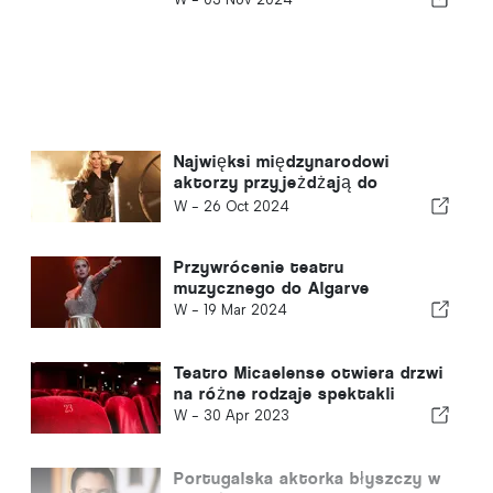
Najwięksi międzynarodowi
aktorzy przyjeżdżają do
Portugalii
W -
26 Oct 2024
Przywrócenie teatru
muzycznego do Algarve
W -
19 Mar 2024
Teatro Micaelense otwiera drzwi
na różne rodzaje spektakli
W -
30 Apr 2023
Portugalska aktorka błyszczy w