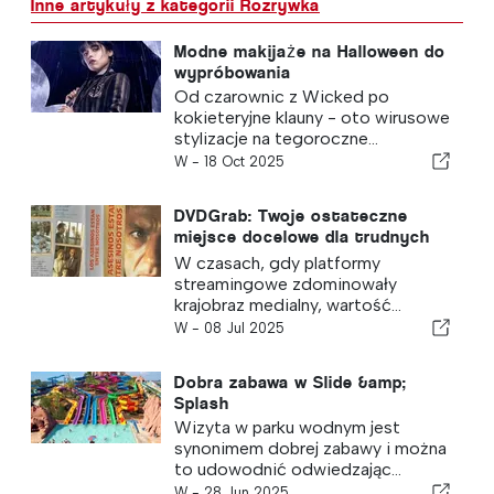
Inne artykuły z kategorii Rozrywka
Modne makijaże na Halloween do
wypróbowania
Od czarownic z Wicked po
kokieteryjne klauny - oto wirusowe
stylizacje na tegoroczne...
W -
18 Oct 2025
DVDGrab: Twoje ostateczne
miejsce docelowe dla trudnych
do znalezienia filmów na DVD
W czasach, gdy platformy
streamingowe zdominowały
krajobraz medialny, wartość...
W -
08 Jul 2025
Dobra zabawa w Slide &amp;
Splash
Wizyta w parku wodnym jest
synonimem dobrej zabawy i można
to udowodnić odwiedzając...
W -
28 Jun 2025