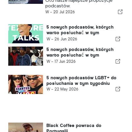
Oto nasze najlepsze propozycje
podcastów.
W -
20 Jul 2026
5 nowych podcastów, których
warto posłuchać w tym
tygodniu
W -
26 Jun 2026
5 nowych podcastów, których
warto posłuchać w tym
tygodniu
W -
17 Jun 2026
5 nowych podcastów LGBT+ do
posłuchania w tym tygodniu
W -
22 May 2026
Black Coffee powraca do
Portugalii