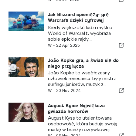
Jak Blizzard spieniężył grę
Warcraft dzięki cyfrowej
sprzedaży detalicznej
Kiedy większość ludzi myśli o
World of Warcraft, wyobraża
sobie epickie rajdy,...
W -
22 Apr 2025
João Kopke gra, a świat się do
niego przyłącza
João Kopke to współczesny
człowiek renesansu: były mistrz
surfingu juniorów, muzyk z...
W -
30 Nov 2024
August Kyss: Największa
gwiazda horrorów
August Kyss to utalentowana
osobowość, która buduje swoją
markę w branży rozrywkowej...
W -
03 Nov 2024