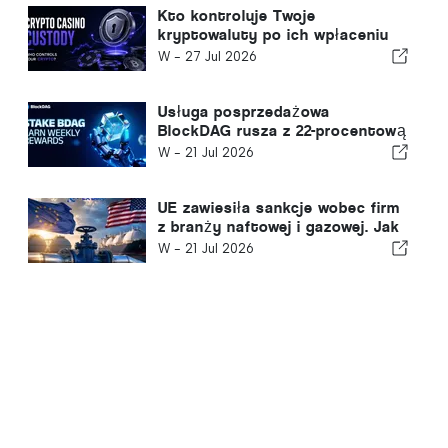
Kto kontroluje Twoje
kryptowaluty po ich wpłaceniu
do kasyna internetowego?
W -
27 Jul 2026
Usługa posprzedażowa
BlockDAG rusza z 22-procentową
zniżką na LIVE SWAP, podczas
W -
21 Jul 2026
gdy Hyperliquid traci na
wartości, a wzrost ceny
Cardano zwalnia
UE zawiesiła sankcje wobec firm
z branży naftowej i gazowej. Jak
można zarabiać 7 000 dolarów
W -
21 Jul 2026
dziennie na energii dzięki
wydobywaniu EX DeFi?