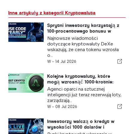
Inne artykuły z kategorii Kryptowaluta
Sprytni inwestorzy korzystają z
100-procentowego bonusu w
postaci dodatkowych monet
Najnowsze wiadomości
oferowanego przez BlockDAG,
dotyczące kryptowaluty DeXe
podczas gdy kurs DeXe Crypto
wskazują, że cena tokenu wzrosła
wzrósł o 22,61%, a cena XRP
o...
boryka się z trudnościami
W -
14 Jul 2026
Kolejne kryptowaluty, które
mogą wzrosnąć 1000-krotnie:
Bitcoin Cash, Hedera, Litecoin
Agenci oparci na sztucznej
oraz przedsprzedaż Stargate
inteligencji już teraz rezerwują loty,
LLM stworzona z myślą o
zarządzają...
agentach AI
W -
08 Jul 2026
Inwestorzy walczą o kredyt w
wysokości 1000 dolarów i
priorytetowy dostęp do