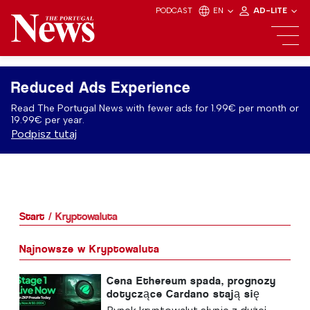
PODCAST
EN
AD-LITE
Reduced Ads Experience
Read The Portugal News with fewer ads for 1.99€ per month or
19.99€ per year.
Podpisz tutaj
Start
Kryptowaluta
Najnowsze w Kryptowaluta
Cena Ethereum spada, prognozy
dotyczące Cardano stają się
pesymistyczne, ale przedsprzedaż