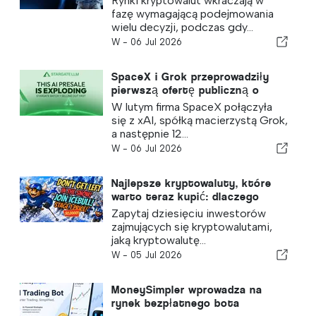
Rynki kryptowalut wkraczają w
programu odkupu na giełdzie
fazę wymagającą podejmowania
BlockDAG, rezygnując przy tym z
wielu decyzji, podczas gdy...
Cardano i Zcash
W -
06 Jul 2026
SpaceX i Grok przeprowadziły
pierwszą ofertę publiczną o
wartości 1,77 biliona dolarów –
W lutym firma SpaceX połączyła
następnym może być Stargate,
się z xAI, spółką macierzystą Grok,
podczas gdy ETH i Hyperliquid
a następnie 12...
wydają się być skończone
W -
06 Jul 2026
Najlepsze kryptowaluty, które
warto teraz kupić: dlaczego
Bitcoin, Ethereum i IceBull
Zapytaj dziesięciu inwestorów
znajdują się na liście
zajmujących się kryptowalutami,
obserwowanych każdego
jaką kryptowalutę...
inwestora
W -
05 Jul 2026
MoneySimpler wprowadza na
rynek bezpłatnego bota