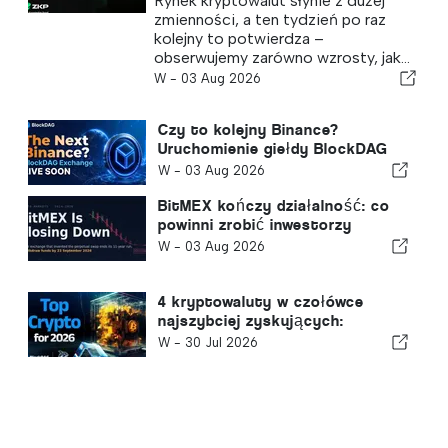
Rynek kryptowalut słynie z dużej
ZKP osiąga 2,23 mln dolarów, a
zmienności, a ten tydzień po raz
inwestorzy liczą na 100-krotny
kolejny to potwierdza –
wzrost wartości!
obserwujemy zarówno wzrosty, jak...
W -
03 Aug 2026
Czy to kolejny Binance?
Uruchomienie giełdy BlockDAG
może zapoczątkować wzrost o
W -
03 Aug 2026
6000-krotność – więcej o
Chainlinku i cenie ADA
BitMEX kończy działalność: co
powinni zrobić inwestorzy
kryptowalutowi przed 23
W -
03 Aug 2026
września
4 kryptowaluty w czołówce
najszybciej zyskujących:
BlockDAG, Kaspa, Monero i
W -
30 Jul 2026
Litecoin