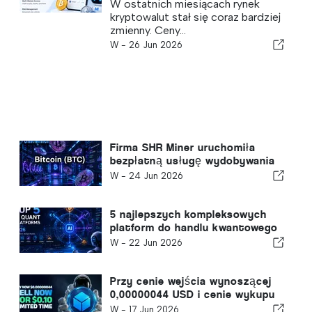
handlowego opartego na
W ostatnich miesiącach rynek
sztucznej inteligencji, ponieważ
kryptowalut stał się coraz bardziej
zmienność rynku kryptowalut
zmienny. Ceny...
stwarza nowe możliwości
W -
26 Jun 2026
handlowe
Firma SHR Miner uruchomiła
bezpłatną usługę wydobywania
w chmurze dla posiadaczy BTC,
W -
24 Jun 2026
XRP i ETH, oferującą dzienne
zyski w wysokości 17 700
dolarów lub więcej
5 najlepszych kompleksowych
platform do handlu kwantowego
opartych na sztucznej
W -
22 Jun 2026
inteligencji w 2026 r. dla rynków
kryptowalut, Forex i akcji
Przy cenie wejścia wynoszącej
0,00000044 USD i cenie wykupu
0,10 USD BlockDAG osiąga to,
W -
17 Jun 2026