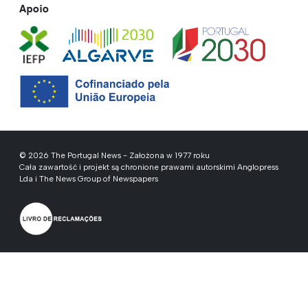
Apoio
© 2026 The Portugal News - Założona w 1977 roku
Cała zawartość i projekt są chronione prawami autorskimi Anglopress
Lda i The News Group of Newspapers