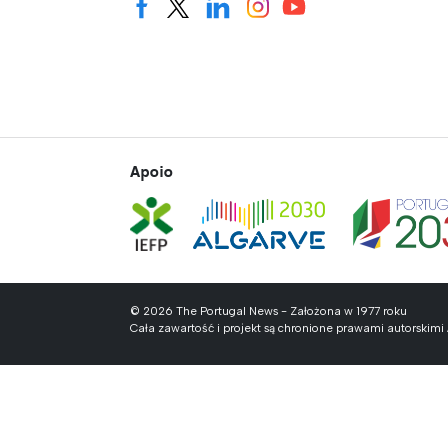
Apoio
© 2026 The Portugal News - Założona w 1977 roku
Cała zawartość i projekt są chronione prawami autorskim