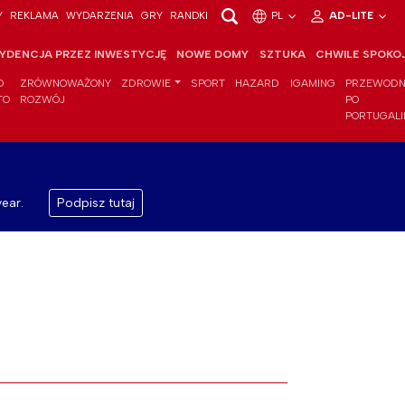
Y
REKLAMA
WYDARZENIA
GRY
RANDKI
PL
AD-LITE
YDENCJA PRZEZ INWESTYCJĘ
NOWE DOMY
SZTUKA
CHWILE SPOKO
O
ZRÓWNOWAŻONY
ZDROWIE
SPORT
HAZARD
IGAMING
PRZEWODN
TO
ROZWÓJ
PO
PORTUGALI
ear.
Podpisz tutaj