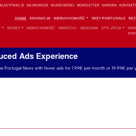
KLASYFIKACJE
NAJNOWSZA
WŁAŚCIWOŚCI
NEWSLETTER
KARIERA
KONTAKT
HOME
EDUKACJA
NIERUCHOMOŚĆ
WIZY PORTUGALII
REZ
T
BIZNES
NIERUCHOMOŚĆ
INWESTUJ
OBUDOWA
STYL ŻYCIA
WIN
POR
uced Ads Experience
e Portugal News with fewer ads for 1.99€ per month or 19.99€ per y