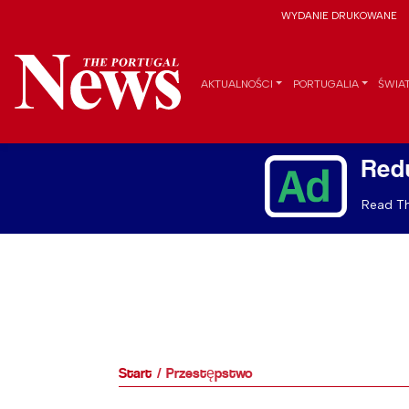
WYDANIE DRUKOWANE
AKTUALNOŚCI
PORTUGALIA
ŚWIA
Red
Read Th
Start
Przestępstwo