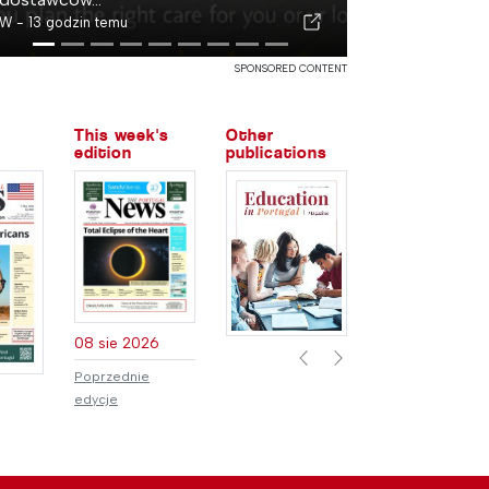
W -
13 godzin temu
SPONSORED CONTENT
This week's
Other
edition
publications
08 sie 2026
Previous
Next
Poprzednie
edycje