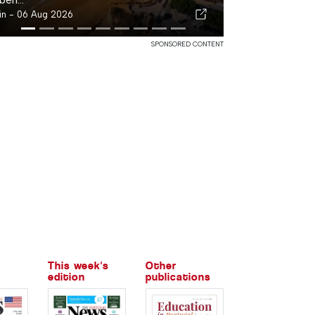
in -
06 Aug 2026
SPONSORED CONTENT
This week's
Other
edition
publications