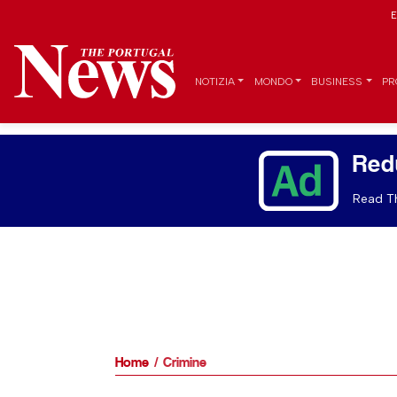
E
NOTIZIA
MONDO
BUSINESS
PR
Red
Read Th
Home
Crimine