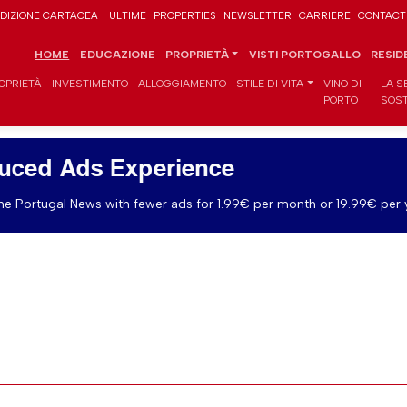
DIZIONE CARTACEA
ULTIME
PROPERTIES
NEWSLETTER
CARRIERE
CONTACT
HOME
EDUCAZIONE
PROPRIETÀ
VISTI PORTOGALLO
RESID
OPRIETÀ
INVESTIMENTO
ALLOGGIAMENTO
STILE DI VITA
VINO DI
LA S
PORTO
SOST
uced Ads Experience
e Portugal News with fewer ads for 1.99€ per month or 19.99€ per 