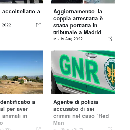
a accoltellato a
Aggiornamento: la
coppia arrestata è
stata portata in
g 2022
tribunale a Madrid
in -
16 Aug 2022
dentificato a
Agente di polizia
al per aver
accusato di sei
 animali in
crimini nel caso "Red
lo
Man
b 2022
in -
05 Feb 2022