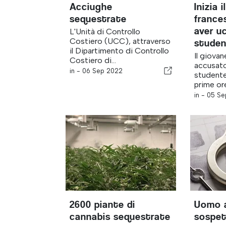
Acciughe
Inizia 
sequestrate
france
aver u
L'Unità di Controllo
Costiero (UCC), attraverso
studen
il Dipartimento di Controllo
Il giova
Costiero di...
accusato
in -
06 Sep 2022
studente
prime ore
in -
05 Se
2600 piante di
Uomo a
cannabis sequestrate
sospet