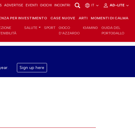
S
ADVERTISE
EVENTI
GIOCHI
INCONTRI
IT
AD-LITE
ENZA PER INVESTIMENTO
CASE NUOVE
ARTI
MOMENTI DI CALMA
EZIONE
SALUTE
SPORT
GIOCO
IGAMING
GUIDA DEL
ENIBILITÀ
D'AZZARDO
PORTOGALLO
year.
Sign up here