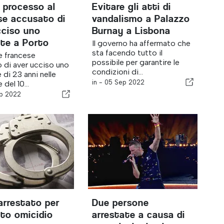
il processo al
Evitare gli atti di
se accusato di
vandalismo a Palazzo
cciso uno
Burnay a Lisbona
te a Porto
Il governo ha affermato che
sta facendo tutto il
ne francese
possibile per garantire le
 di aver ucciso uno
condizioni di...
 di 23 anni nelle
in -
05 Sep 2022
 del 10...
p 2022
rrestato per
Due persone
to omicidio
arrestate a causa di