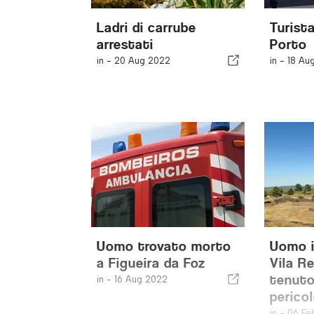
Ladri di carrube
Turist
arrestati
Porto
in -
20 Aug 2022
in -
18 Au
Uomo trovato morto
Uomo i
a Figueira da Foz
Vila Re
tenuto
in -
16 Aug 2022
perico
in -
06 Fe