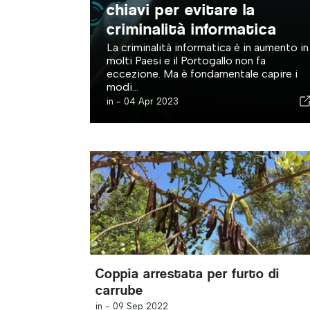
chiavi per evitare la
criminalità informatica
La criminalità informatica è in aumento in
molti Paesi e il Portogallo non fa
eccezione. Ma è fondamentale capire i
modi...
in -
04 Apr 2023
Coppia arrestata per furto di
carrube
in -
09 Sep 2022