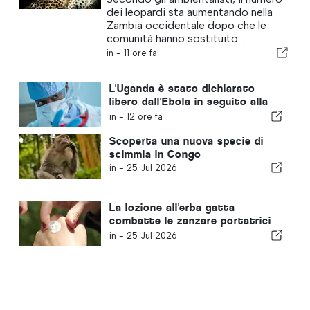
dei leopardi sta aumentando nella
Zambia occidentale dopo che le
comunità hanno sostituito...
in -
11 ore fa
L'Uganda è stato dichiarato
libero dall'Ebola in seguito alla
guarigione di un paziente
in -
12 ore fa
Scoperta una nuova specie di
scimmia in Congo
in -
25 Jul 2026
La lozione all'erba gatta
combatte le zanzare portatrici
di malaria
in -
25 Jul 2026