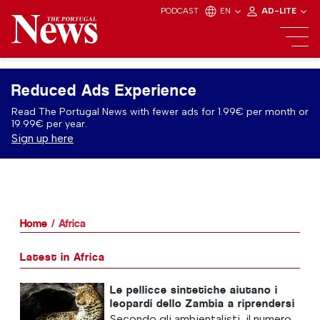
PODCAST
EN
AD-LITE
Reduced Ads Experience
Read The Portugal News with fewer ads for 1.99€ per month or
19.99€ per year.
Sign up here
Home
Africa
Latest in Africa
Le pellicce sintetiche aiutano i
leopardi dello Zambia a riprendersi
Secondo gli ambientalisti, il numero