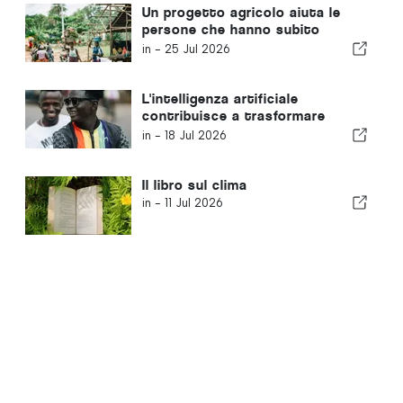
Un progetto agricolo aiuta le
persone che hanno subito
un’amputazione a ricostruirsi
in -
25 Jul 2026
una vita
L'intelligenza artificiale
contribuisce a trasformare
l'industria musicale della Sierra
in -
18 Jul 2026
Leone
Il libro sul clima
in -
11 Jul 2026