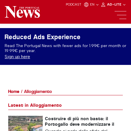
PODCAST
EN
AD-LITE
Reduced Ads Experience
Read The Portugal News with fewer ads for 1.99€ per month or
19.99€ per year.
Sign up here
Home
Alloggiamento
Latest in Alloggiamento
Costruire di più non basta: il
Portogallo deve modernizzare il
proprio patrimonio immobiliare