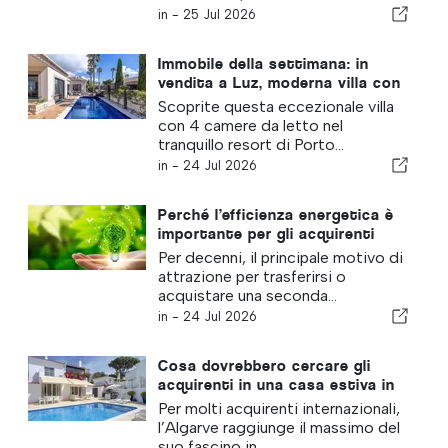
in -
25 Jul 2026
Immobile della settimana: in
vendita a Luz, moderna villa con
4 camere da letto, vista mare e
Scoprite questa eccezionale villa
piscina
con 4 camere da letto nel
tranquillo resort di Porto...
in -
24 Jul 2026
Perché l’efficienza energetica è
importante per gli acquirenti
internazionali di oggi
Per decenni, il principale motivo di
attrazione per trasferirsi o
acquistare una seconda...
in -
24 Jul 2026
Cosa dovrebbero cercare gli
acquirenti in una casa estiva in
Algarve
Per molti acquirenti internazionali,
l’Algarve raggiunge il massimo del
suo fascino in...