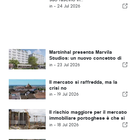
in -
24 Jul 2026
Martinhal presenta Marvila
Studios: un nuovo concetto di
ospitalità ibrida nella zona est di
in -
23 Jul 2026
Lisbona
Il mercato si raffredda, ma la
crisi no
in -
19 Jul 2026
Il rischio maggiore per il mercato
immobiliare portoghese è che si
continui a non costruire
in -
18 Jul 2026