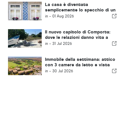
La casa è diventata
semplicemente lo specchio di un
problema più ampio in Portogallo
in -
01 Aug 2026
Il nuovo capitolo di Comporta:
dove le relazioni danno vita a
opportunità straordinarie
in -
31 Jul 2026
Immobile della settimana: attico
con 3 camere da letto e vista
sul campo da golf e sul mare a
in -
30 Jul 2026
Vilamoura