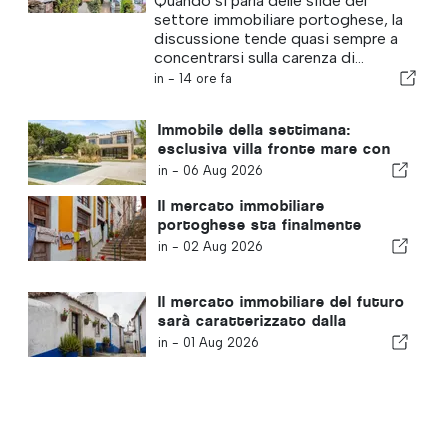
Quando si parla delle sfide del
settore immobiliare portoghese, la
discussione tende quasi sempre a
concentrarsi sulla carenza di...
in -
14 ore fa
Immobile della settimana:
esclusiva villa fronte mare con
vista panoramica sul mare e
in -
06 Aug 2026
sulle montagne dell’Arrábida
Il mercato immobiliare
portoghese sta finalmente
tornando alla normalità
in -
02 Aug 2026
Il mercato immobiliare del futuro
sarà caratterizzato dalla
resilienza, non solo dalla
in -
01 Aug 2026
posizione