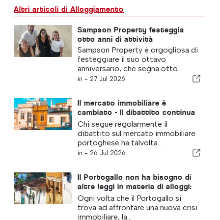
Altri articoli di Alloggiamento
Sampson Property festeggia
otto anni di attività
Sampson Property è orgogliosa di
festeggiare il suo ottavo
anniversario, che segna otto...
in -
27 Jul 2026
Il mercato immobiliare è
cambiato - Il dibattito continua
a guardarsi al passato
Chi segue regolarmente il
dibattito sul mercato immobiliare
portoghese ha talvolta...
in -
26 Jul 2026
Il Portogallo non ha bisogno di
altre leggi in materia di alloggi:
deve passare all’azione!
Ogni volta che il Portogallo si
trova ad affrontare una nuova crisi
immobiliare, la...