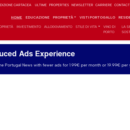
DIZIONE CARTACEA
ULTIME
PROPERTIES
NEWSLETTER
CARRIERE
CONTACT
HOME
EDUCAZIONE
PROPRIETÀ
VISTI PORTOGALLO
RESID
OPRIETÀ
INVESTIMENTO
ALLOGGIAMENTO
STILE DI VITA
VINO DI
LA S
PORTO
SOST
uced Ads Experience
e Portugal News with fewer ads for 1.99€ per month or 19.99€ per 