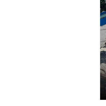
Il nuovo capitolo di
Comporta: dove le
relazioni danno vita a
opportunità straordinarie
Le opportunità più interessanti nel
settore immobiliare di lusso raramente
partono da un immobile.
in -
31 Jul 2026