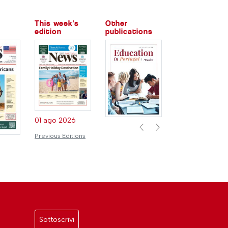
This week's
Other
edition
publications
01 ago 2026
Previous
Next
Previous Editions
Sottoscrivi