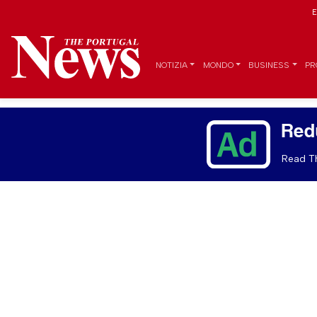
E
NOTIZIA
MONDO
BUSINESS
PR
Red
Read Th