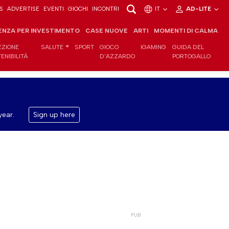
S
ADVERTISE
EVENTI
GIOCHI
INCONTRI
IT
AD-LITE
ENZA PER INVESTIMENTO
CASE NUOVE
ARTI
MOMENTI DI CALMA
EZIONE
SALUTE
SPORT
GIOCO
IGAMING
GUIDA DEL
ENIBILITÀ
D'AZZARDO
PORTOGALLO
year.
Sign up here