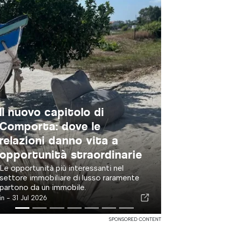
Ristorante Terrace — Un
viaggio culinario alla
scoperta della cucina
fusion orientale e
mediterranea
Nel cuore del Parque das Nações,
circondato da giardini rigogliosi e
caratterizzato da un’atmosfera rilassata,
il Terrace...
in -
31 Jul 2026
SPONSORED CONTENT