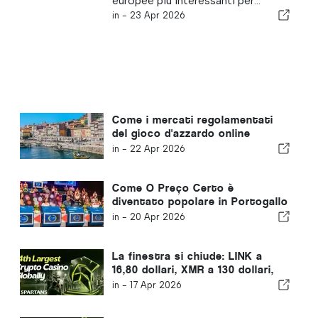
europee più interessanti per...
in -
23 Apr 2026
Come i mercati regolamentati
del gioco d'azzardo online
stanno crescendo su entrambe
in -
22 Apr 2026
le sponde dell'Atlantico
Come O Preço Certo è
diventato popolare in Portogallo
e come si confronta con Plinko
in -
20 Apr 2026
sulla televisione statunitense
La finestra si chiude: LINK a
16,80 dollari, XMR a 130 dollari,
ma Spartans Casino ha già
in -
17 Apr 2026
rivendicato il 14° posto globale
nella fase Beta