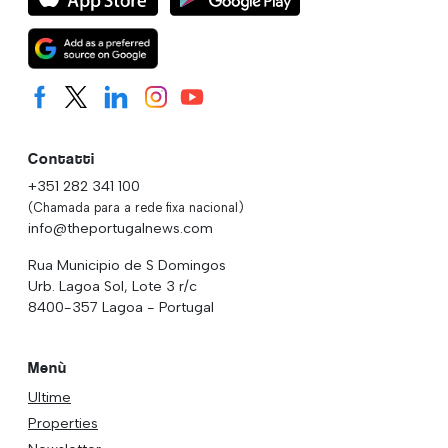
Contatti
+351 282 341 100
(Chamada para a rede fixa nacional)
info@theportugalnews.com
Rua Municipio de S Domingos
Urb. Lagoa Sol, Lote 3 r/c
8400-357 Lagoa - Portugal
Menù
Ultime
Properties