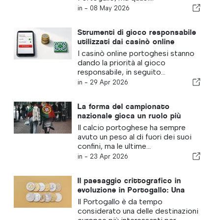
in -
08 May 2026
Strumenti di gioco responsabile
utilizzati dai casinò online
autorizzati in Portogallo
I casinò online portoghesi stanno
dando la priorità al gioco
responsabile, in seguito...
in -
29 Apr 2026
La forma del campionato
nazionale gioca un ruolo più
importante nel giudizio delle
Il calcio portoghese ha sempre
partite portoghesi
avuto un peso al di fuori dei suoi
confini, ma le ultime...
in -
23 Apr 2026
Il paesaggio crittografico in
evoluzione in Portogallo: Una
guida ai casinò e alle
Il Portogallo è da tempo
scommesse sull'ETH
considerato una delle destinazioni