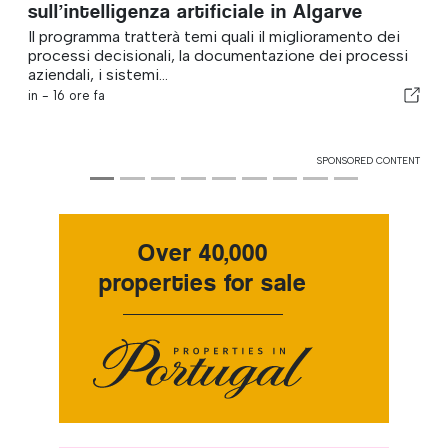
sull’intelligenza artificiale in Algarve
Il programma tratterà temi quali il miglioramento dei
processi decisionali, la documentazione dei processi
aziendali, i sistemi...
in -
16 ore fa
SPONSORED CONTENT
Over 40,000
properties for sale