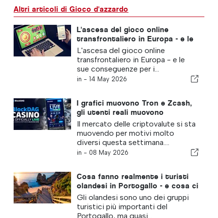
Altri articoli di Gioco d'azzardo
L'ascesa del gioco online
transfrontaliero in Europa - e le
sue conseguenze per i giocatori
L'ascesa del gioco online
portoghesi
transfrontaliero in Europa - e le
sue conseguenze per i...
in -
14 May 2026
I grafici muovono Tron e Zcash,
gli utenti reali muovono
BlockDAG: il primo casinò Layer
Il mercato delle criptovalute si sta
1 è appena entrato in funzione
muovendo per motivi molto
diversi questa settimana....
in -
08 May 2026
Cosa fanno realmente i turisti
olandesi in Portogallo - e cosa ci
dicono sul turismo portoghese
Gli olandesi sono uno dei gruppi
nel 2026
turistici più importanti del
Portogallo, ma quasi...