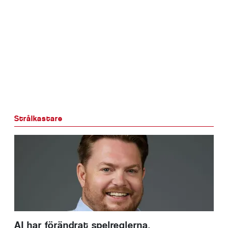
Strålkastare
AI har förändrat spelreglerna.