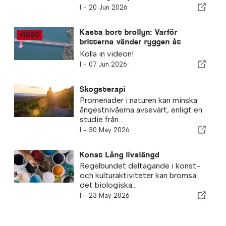
I -
20 Jun 2026
Kasta bort brollyn: Varför
britterna vänder ryggen åt
Blighty
Kolla in videon!
I -
07 Jun 2026
Skogsterapi
Promenader i naturen kan minska
ångestnivåerna avsevärt, enligt en
studie från...
I -
30 May 2026
Konst Lång livslängd
Regelbundet deltagande i konst-
och kulturaktiviteter kan bromsa
det biologiska...
I -
23 May 2026