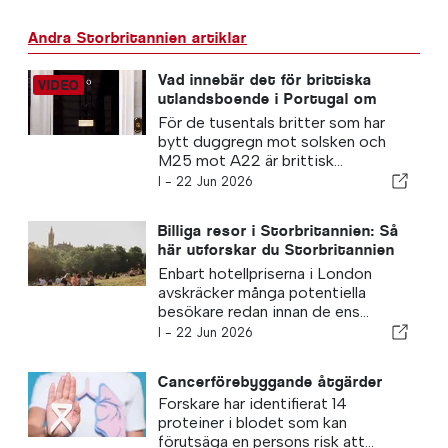
Andra Storbritannien artiklar
Vad innebär det för brittiska
utlandsboende i Portugal om
Andy Burnham blir
För de tusentals britter som har
premiärminister?
bytt duggregn mot solsken och
M25 mot A22 är brittisk...
I -
22 Jun 2026
Billiga resor i Storbritannien: Så
här utforskar du Storbritannien
med en liten budget
Enbart hotellpriserna i London
avskräcker många potentiella
besökare redan innan de ens...
I -
22 Jun 2026
Cancerförebyggande åtgärder
Forskare har identifierat 14
proteiner i blodet som kan
förutsäga en persons risk att...