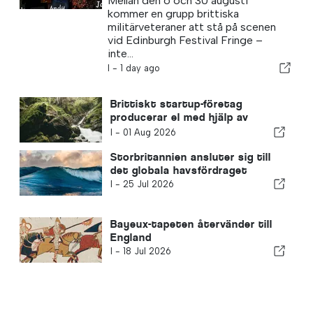
Mellan den 6 och 30 augusti
kommer en grupp brittiska
militärveteraner att stå på scenen
vid Edinburgh Festival Fringe –
inte...
I -
1 day ago
Brittiskt startup-företag
producerar el med hjälp av
jordbakterier
I -
01 Aug 2026
Storbritannien ansluter sig till
det globala havsfördraget
I -
25 Jul 2026
Bayeux-tapeten återvänder till
England
I -
18 Jul 2026