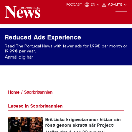
PODCAST
EN
AD-LITE
Reduced Ads Experience
Read The Portugal News with fewer ads for 1.99€ per month or
19.99€ per year.
Anmäl dig här
Home
Storbritannien
Latest in Storbritannien
Brittiska krigsveteraner hittar sin
röst genom skratt när Project
Comedy återvänder till Fringe