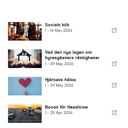
Socialt kök
I -
16 May 2026
Vad den nya lagen om
hyresgästers rättigheter
innebär för hyresgäster och
I -
09 May 2026
hyresvärdar i Storbritannien
Hjärtats hälsa
I -
09 May 2026
Boost för Heathrow
I -
25 Apr 2026