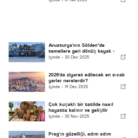
Avusturya'nın Sölden"de
temellere geri dönüş kayak -
İçinde -
30 Dec 2025
2026'da ziyaret edilecek en sıcak
yerler nerelerdir?
İçinde -
19 Dec 2025
Çok kuşaklı bir tatilde nasıl
hayatta kalınır ve gelişilir
İçinde -
30 Nov 2025
Prag'ın güzelliği, adım adım