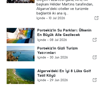
başkanı Hélder Martins tarafından,
Algarve'deki oteller ve turizmle
bağlantılı iki ana iş...
İçinde -
10 Jul 2026
Portekiz'in Su Parkları: Ülkenin
En Büyük Aile Gezilecek
Yerlerinden Biri
İçinde -
08 Jul 2026
Portekiz'in Gizli Turizm
Yatırımları
İçinde -
30 Jun 2026
Algarve'deki En İyi 8 Lüks Golf
Tatil Köyü
İçinde -
29 Jun 2026