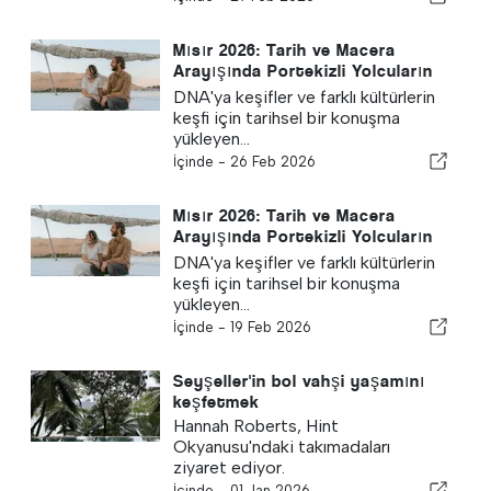
Mısır 2026: Tarih ve Macera
Arayışında Portekizli Yolcuların
Kesin Kaderi
DNA'ya keşifler ve farklı kültürlerin
keşfi için tarihsel bir konuşma
yükleyen...
İçinde -
26 Feb 2026
Mısır 2026: Tarih ve Macera
Arayışında Portekizli Yolcuların
Kesin Kaderi
DNA'ya keşifler ve farklı kültürlerin
keşfi için tarihsel bir konuşma
yükleyen...
İçinde -
19 Feb 2026
Seyşeller'in bol vahşi yaşamını
keşfetmek
Hannah Roberts, Hint
Okyanusu'ndaki takımadaları
ziyaret ediyor.
İçinde -
01 Jan 2026