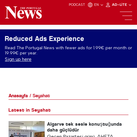
PODCAST
EN
AD-LITE
Reduced Ads Experience
Read The Portugal News with fewer ads for 1.99€ per month or
19.99€ per year.
Sign up here
Anasayfa
Seyahat
Latest in Seyahat
Algarve tek sesle konuştuğunda
daha güçlüdür
Geçen Pazartesi günü, AHETA