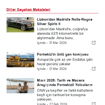
Diğer Seyahat Makaleleri
Lizbon'dan Madrid'e Rolls-Royce
Silver Spirit ll
Lizbon'dan Madrid'e, coğrafya
alanında 625 kilometrelik bir
alıştırmadır. Ama bunu...
İçinde -
31 Mar 2026
Portekiz'in ünlü yan komşusu
Avrupa'da çok az yer Endülüs gibi
hayal gücünü yakalar.
İçinde -
21 Mar 2026
Mısır 2026: Tarih ve Macera
Arayışında Portekizli Yolcuların
Kesin Kaderi
DNA'ya keşifler ve farklı kültürlerin
keşfi için tarihsel bir konuşma
yükleyen...
İçinde -
27 Feb 2026