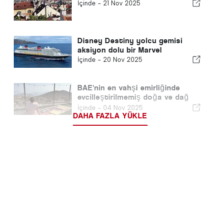
İçinde -
21 Nov 2025
Disney Destiny yolcu gemisi
aksiyon dolu bir Marvel
İçinde -
20 Nov 2025
BAE'nin en vahşi emirliğinde
evcilleştirilmemiş doğa ve dağ
zirveleri
İçinde -
04 Nov 2025
DAHA FAZLA YÜKLE