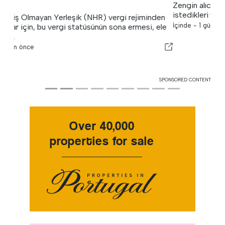
Zengin alıcıların Algarve"de lüks yeni ev lerini inşa etmek
istedikleri yerlerde sürekli bir değişim var..
İçinde -
1 gün önce
SPONSORED CONTENT
Over 40,000
properties for sale