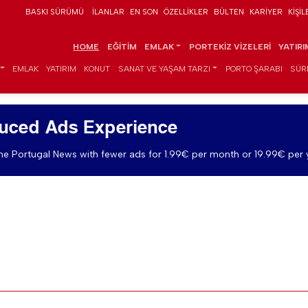
BASKI SÜRÜMÜ
İLANLAR
EN SON
ÖZELLIKLER
BÜLTEN
KARIYER
KIŞIL
HOME
EĞITIM
EMLAK
PORTEKIZ VIZELERI
YATIR
EMLAK
YATIRIM
KONUT
SANAT VE YAŞAM TARZI
PORTO ŞARABI
SÜR
uced Ads Experience
e Portugal News with fewer ads for 1.99€ per month or 19.99€ per 