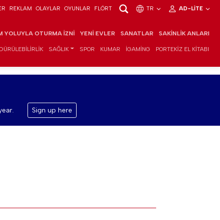
ER
REKLAM
OLAYLAR
OYUNLAR
FLÖRT
TR
AD-LITE
IM YOLUYLA OTURMA İZNI
YENI EVLER
SANATLAR
SAKINLIK ANLARI
DÜRÜLEBILIRLIK
SAĞLIK
SPOR
KUMAR
IGAMING
PORTEKIZ EL KITABI
year.
Sign up here