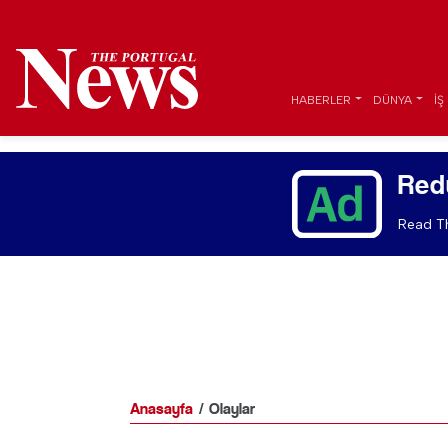
HABERLER
DÜNYA
İŞ
Red
Read Th
Anasayfa
Olaylar