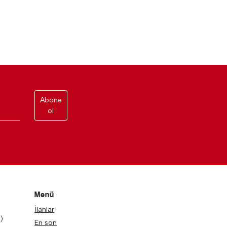
Abone
ol
Menü
İlanlar
)
En son