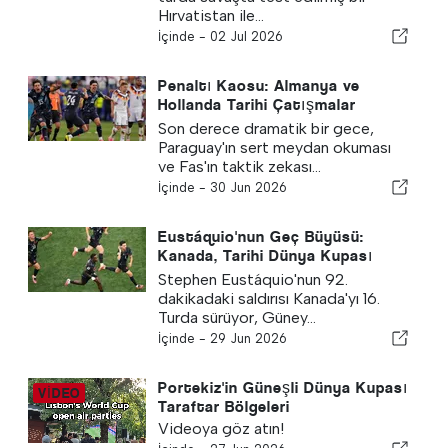
Hırvatistan ile...
İçinde -
02 Jul 2026
Penaltı Kaosu: Almanya ve
Hollanda Tarihi Çatışmalar
Dramasında Ayrıldı
Son derece dramatik bir gece,
Paraguay'ın sert meydan okuması
ve Fas'ın taktik zekası...
İçinde -
30 Jun 2026
Eustáquio'nun Geç Büyüsü:
Kanada, Tarihi Dünya Kupası
Nakavt Koşusunu Başlatmak için
Stephen Eustáquio'nun 92.
Güney Afrika'yı Destekliyor
dakikadaki saldırısı Kanada'yı 16.
Turda sürüyor, Güney...
İçinde -
29 Jun 2026
Portekiz'in Güneşli Dünya Kupası
Taraftar Bölgeleri
Videoya göz atın!