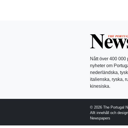
Nått över 400 000
nyheter om Portuga
nederländska, tysk
italienska, ryska, 
kinesiska.
© 2026 The Portugal 
Allt innehåll och desi
Newspapers