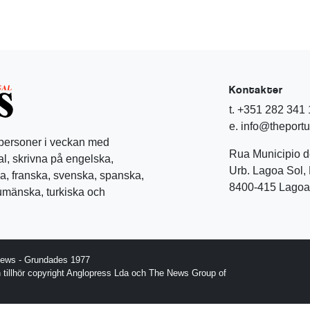
Kontakter
t. +351 282 341
e. info@theport
 personer i veckan med
Rua Municipio 
l, skrivna på engelska,
Urb. Lagoa Sol, 
a, franska, svenska, spanska,
8400-415 Lagoa 
rumänska, turkiska och
News - Grundades 1977
gn tillhör copyright Anglopress Lda och The News Group of