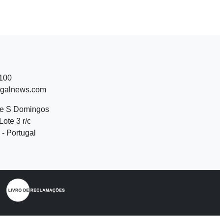
 100
ugalnews.com
de S Domingos
Lote 3 r/c
- Portugal