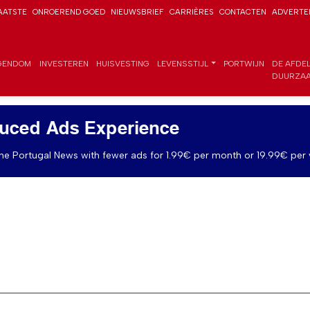
AATSTE
ONROEREND GOED
NIEUWSBRIEF
CARRIÈRES
CONTACTEN
ADVERTE
GENDOM
INVESTEREN
HUISVESTING
LEVENSSTIJL
PORTWIJN
DE AFDE
DUURZAA
uced Ads Experience
e Portugal News with fewer ads for 1.99€ per month or 19.99€ per 