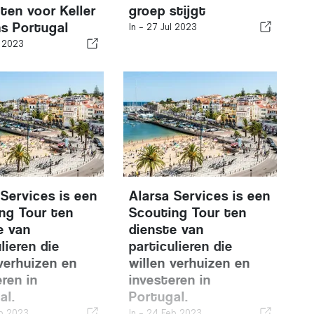
aten voor Keller
groep stijgt
ms Portugal
In -
27 Jul 2023
l 2023
 Services is een
Alarsa Services is een
ng Tour ten
Scouting Tour ten
e van
dienste van
lieren die
particulieren die
 verhuizen en
willen verhuizen en
eren in
investeren in
al.
Portugal.
b 2023
In -
24 Feb 2023