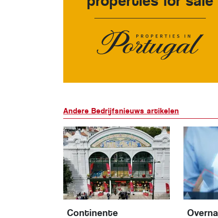
properties for sale
Andere Bedrijfsnieuws artikelen
Continente
Overn