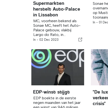
Supermarkten
Sonae he
overnam
herstelt Auto-Palace
op Musti
in Lissabon
toonaange
MC, voorheen bekend als
In -
01 De
Sonae MC, heeft het Auto-
Palace gebouw, vlakbij
Largo do Rato, in...
In -
02 Dec 2023
EDP-winst stijgt
"De lu
verkee
EDP boekte in de eerste
negen maanden van het jaar
crisis"
een winst van 946 miljoen