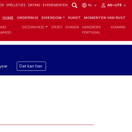
ER
SPELLETJES
DATING
EVENEMENTEN
NL
AD-LITE
HOME
ONDERWIJS
EIGENDOM
KUNST
MOMENTEN VAN RUST
LING
GEZONDHEID
SPORT
GOKKEN
HANDBOEK
IGAMING
MHEID
PORTUGAL
year.
Dat kan hier.