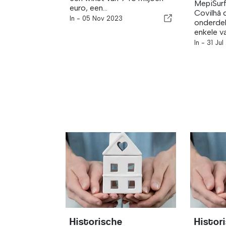
MepiSurf
euro, een...
Covilhã 
In -
05 Nov 2023
onderdel
enkele va
In -
31 Jul
Historische
Histor