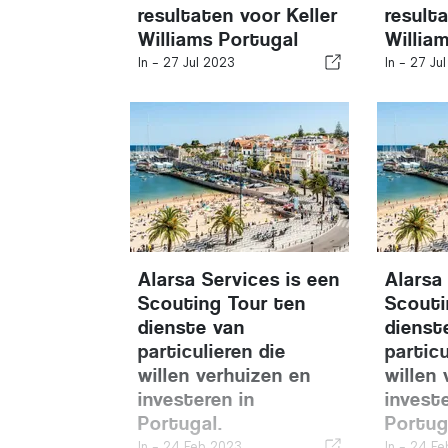
resultaten voor Keller
result
Williams Portugal
Willia
In -
27 Jul 2023
In -
27 Ju
Alarsa Services is een
Alarsa
Scouting Tour ten
Scouti
dienste van
dienst
particulieren die
particu
willen verhuizen en
willen
investeren in
invest
Portugal.
Portug
In -
24 Feb 2023
In -
24 Fe