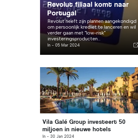
Revolut filiaal komt naar
Portugal
Revolut heeft zijn plannen aangekondigd
om persoonlijk krediet te lanceren en wil
verder gaan met "low-risk"
investeringsproducten...
In -
05 Mar 2024
Vila Galé Group investeert 50
miljoen in nieuwe hotels
In -
30 Jan 2024