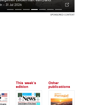
In -
31 Jul 2026
SPONSORED CONTENT
This week's
Other
edition
publications