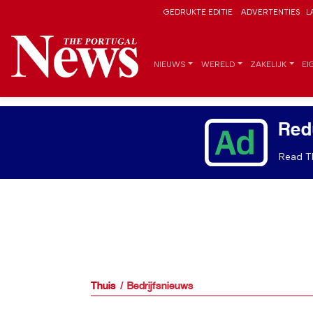
GEDRUKTE EDITIE
ADVERTENTIES
L
NIEUWS
WERELD
ZAKELIJK
EI
Red
Read Th
Thuis
Bedrijfsnieuws