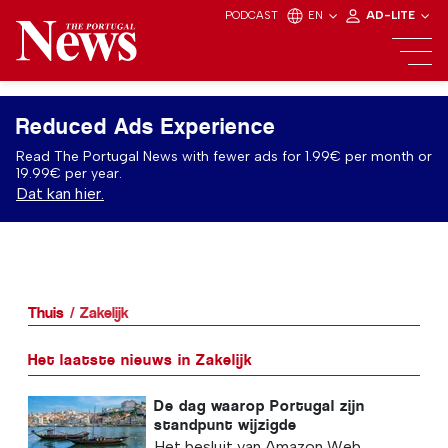
PODCAST
EN
AD-LITE
Reduced Ads Experience
Read The Portugal News with fewer ads for 1.99€ per month or
19.99€ per year.
Dat kan hier.
Thuis
Zakelijk
Het laatste nieuws in Zakelijk
De dag waarop Portugal zijn
standpunt wijzigde
Het besluit van Amazon Web