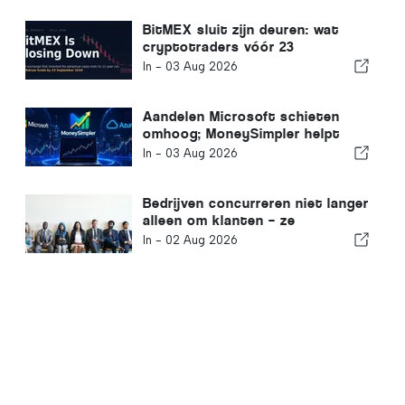
BitMEX sluit zijn deuren: wat
cryptotraders vóór 23
september moeten doen
In -
03 Aug 2026
Aandelen Microsoft schieten
omhoog; MoneySimpler helpt
beleggers passief inkomen op te
In -
03 Aug 2026
bouwen met door AI
geautomatiseerde handel
Bedrijven concurreren niet langer
alleen om klanten – ze
concurreren om talent
In -
02 Aug 2026