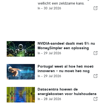
wellicht een zeldzame kans.
In -
30 Jul 2026
NVIDIA-aandeel daalt met 5% nu
MoneySimpler een oplossing
voor passief inkomen via
In -
29 Jul 2026
geautomatiseerde handel met AI
lanceert
Portugal weet al hoe het moet
innoveren – nu moet het nog
groeien
In -
29 Jul 2026
Datacentra hoeven de
energiekosten voor huishoudens
niet te verhogen
In -
28 Jul 2026