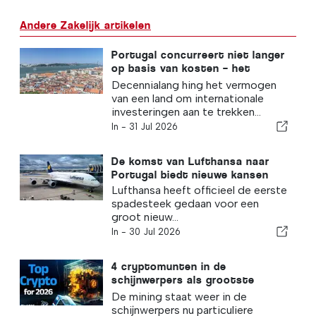
Andere Zakelijk artikelen
Portugal concurreert niet langer
op basis van kosten – het
concurreert op basis van
Decennialang hing het vermogen
ecosystemen
van een land om internationale
investeringen aan te trekken...
In -
31 Jul 2026
De komst van Lufthansa naar
Portugal biedt nieuwe kansen
Lufthansa heeft officieel de eerste
spadesteek gedaan voor een
groot nieuw...
In -
30 Jul 2026
4 cryptomunten in de
schijnwerpers als grootste
stijgers: BlockDAG, Kaspa,
De mining staat weer in de
Monero en Litecoin
schijnwerpers nu particuliere