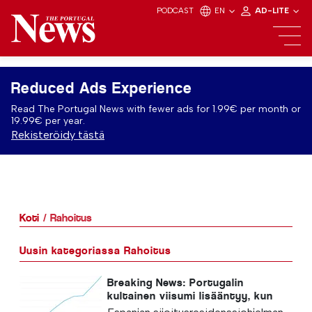
PODCAST
EN
AD-LITE
Reduced Ads Experience
Read The Portugal News with fewer ads for 1.99€ per month or
19.99€ per year.
Rekisteröidy tästä
Koti
Rahoitus
Uusin kategoriassa Rahoitus
Breaking News: Portugalin
kultainen viisumi lisääntyy, kun
Espanja sulkee oven.