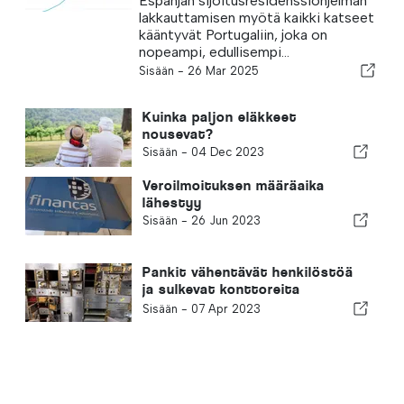
Espanjan sijoitusresidenssiohjelman
lakkauttamisen myötä kaikki katseet
kääntyvät Portugaliin, joka on
nopeampi, edullisempi...
Sisään -
26 Mar 2025
Kuinka paljon eläkkeet
nousevat?
Sisään -
04 Dec 2023
Veroilmoituksen määräaika
lähestyy
Sisään -
26 Jun 2023
Pankit vähentävät henkilöstöä
ja sulkevat konttoreita
talletusten vähentyessä
Sisään -
07 Apr 2023