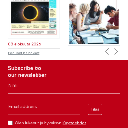
08 elokuuta 2026
Edelliset painokset
Previous
Next
Subscribe to
our newsletter
Nimi
Email address
Tilaa
Olen lukenut ja hyväksyn
Käyttöehdot