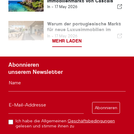
Immobilienmarkt von Cascais
In -
17 May 2026
Warum der portugiesische Markt
für neue Luxusimmobilien im
Aufwind ist
In -
17 May 2026
MEHR LADEN
Abonnieren
unserem Newsletter
Name
E-Mail-Addresse
Abonnieren
Ich habe die Allgemeinen
Geschäftsbedingungen
gelesen und stimme ihnen zu