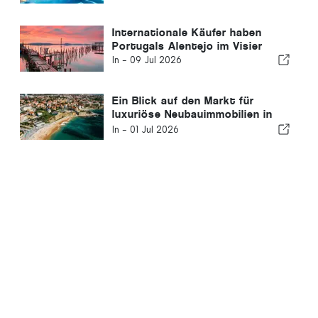
Internationale Käufer haben
Portugals Alentejo im Visier
In -
09 Jul 2026
Ein Blick auf den Markt für
luxuriöse Neubauimmobilien in
Estoril, der historischen Riviera-
In -
01 Jul 2026
Stadt Portugals