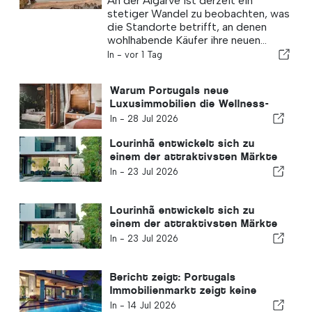
An der Algarve ist derzeit ein
stetiger Wandel zu beobachten, was
die Standorte betrifft, an denen
wohlhabende Käufer ihre neuen...
In -
vor 1 Tag
Warum Portugals neue
Luxusimmobilien die Wellness-
Revolution anführen
In -
28 Jul 2026
Lourinhã entwickelt sich zu
einem der attraktivsten Märkte
für Neubauwohnungen an der
In -
23 Jul 2026
Silberküste
Lourinhã entwickelt sich zu
einem der attraktivsten Märkte
für Neubauwohnungen an der
In -
23 Jul 2026
Silberküste
Bericht zeigt: Portugals
Immobilienmarkt zeigt keine
Anzeichen einer Abschwächung
In -
14 Jul 2026