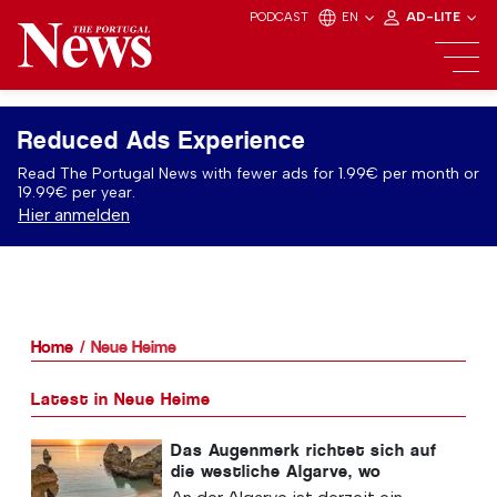
PODCAST
EN
AD-LITE
Reduced Ads Experience
Read The Portugal News with fewer ads for 1.99€ per month or
19.99€ per year.
Hier anmelden
Home
Neue Heime
Latest in Neue Heime
Das Augenmerk richtet sich auf
die westliche Algarve, wo
luxuriöse Neubauten entstehen