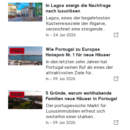
In Lagos steigt die Nachfrage
nach luxuriösen
Neubauwohnungen
Lagos, eines der begehrtesten
Küstenreiseziele der Algarve,
verzeichnet eine steigende...
In -
24 Jun 2026
Wie Portugal zu Europas
Hotspot Nr. 1 für neue Häuser
wurde
In den letzten zehn Jahren hat
Portugal seinen Ruf als eines der
attraktivsten Ziele für...
In -
09 Jun 2026
5 Gründe, warum wohlhabende
Familien neue Häuser in Portugal
kaufen
Der portugiesische Markt für
Luxusimmobilien erfreut sich
weiterhin einer starken...
In -
09 Jun 2026