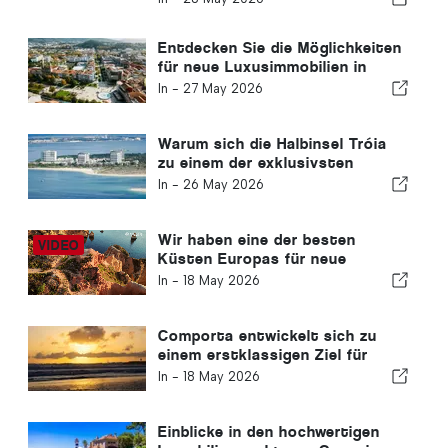
Entdecken Sie die Möglichkeiten
für neue Luxusimmobilien in
Braga
In -
27 May 2026
Warum sich die Halbinsel Tróia
zu einem der exklusivsten
Investitionsziele an Portugals
In -
26 May 2026
Küste entwickelt
Wir haben eine der besten
Küsten Europas für neue
Luxuswohnungen erkundet
In -
18 May 2026
Comporta entwickelt sich zu
einem erstklassigen Ziel für
Luxusimmobilien und neue
In -
18 May 2026
Häuser
Einblicke in den hochwertigen