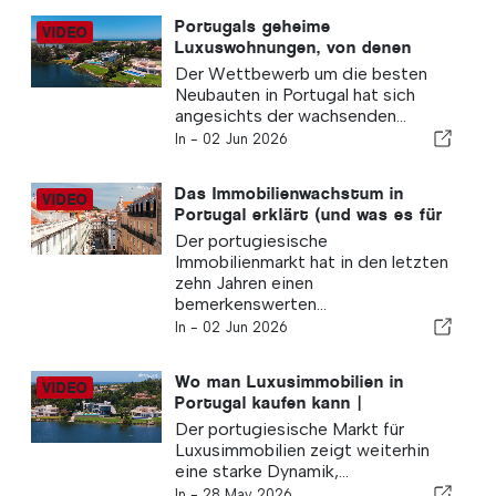
Portugals geheime
Luxuswohnungen, von denen
niemand weiß
Der Wettbewerb um die besten
Neubauten in Portugal hat sich
angesichts der wachsenden...
In -
02 Jun 2026
Das Immobilienwachstum in
Portugal erklärt (und was es für
Sie bedeutet)
Der portugiesische
Immobilienmarkt hat in den letzten
zehn Jahren einen
bemerkenswerten...
In -
02 Jun 2026
Wo man Luxusimmobilien in
Portugal kaufen kann |
Immobilienexperten verraten die
Der portugiesische Markt für
Standorte
Luxusimmobilien zeigt weiterhin
eine starke Dynamik,...
In -
28 May 2026