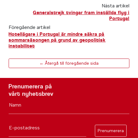
Nästa artikel
Generalstrejk tvingar fram inställda flyg i
Portugal
Föregående artikel
Hotellägare i Portugal är mindre säkra på
sommarsäsongen på grund av geopolitisk
instabilitet
← Återgå till föregående sida
Prenumerera på
vårt nyhetsbrev
Namn
E-postadress
Prenumerera