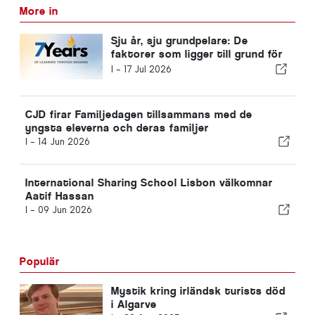
More in
Sju år, sju grundpelare: De
faktorer som ligger till grund för
ISS Lissabons framgång
I -
17 Jul 2026
CJD firar Familjedagen tillsammans med de
yngsta eleverna och deras familjer
I -
14 Jun 2026
International Sharing School Lisbon välkomnar
Aatif Hassan
I -
09 Jun 2026
Populär
Mystik kring irländsk turists död
i Algarve