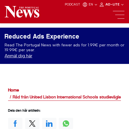
PODCAST
EN
AD-LITE
Reduced Ads Experience
Read The Portugal News with fewer ads for 1.99€ per month or
19.99€ per year.
Anmäl dig här
Home
Råd från United Lisbon International Schools studievägledare
Dela den här artikeln: