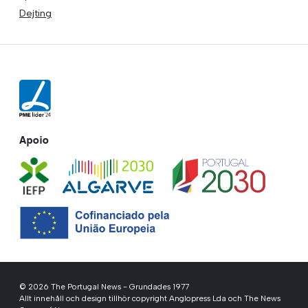
Dejting
Apoio
© 2026 The Portugal News - Grundades 1977
Allt innehåll och design tillhör copyright Anglopress Lda och The News