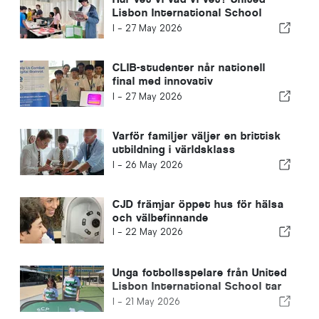
Lisbon International School
anordnar årlig TOK-utställning
I -
27 May 2026
CLIB-studenter når nationell
final med innovativ
utbildningsapp
I -
27 May 2026
Varför familjer väljer en brittisk
utbildning i världsklass
internationellt: 5 viktiga skäl
I -
26 May 2026
CJD främjar öppet hus för hälsa
och välbefinnande
I -
22 May 2026
Unga fotbollsspelare från United
Lisbon International School tar
stort steg mot CP-utbildning
I -
21 May 2026
inom idrott