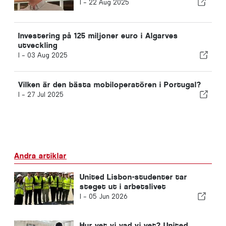
I -
22 Aug 2025
Investering på 125 miljoner euro i Algarves
utveckling
I -
03 Aug 2025
Vilken är den bästa mobiloperatören i Portugal?
I -
27 Jul 2025
Andra artiklar
United Lisbon-studenter tar
steget ut i arbetslivet
I -
05 Jun 2026
Hur vet vi vad vi vet? United