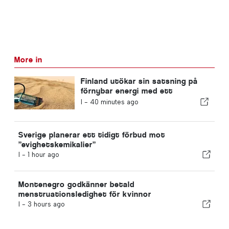
More in
Finland utökar sin satsning på
förnybar energi med ett
sandbatteri
I -
40 minutes ago
Sverige planerar ett tidigt förbud mot
”evighetskemikalier”
I -
1 hour ago
Montenegro godkänner betald
menstruationsledighet för kvinnor
I -
3 hours ago