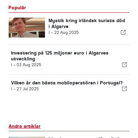
Populär
Mystik kring irländsk turists död
i Algarve
I -
22 Aug 2025
Investering på 125 miljoner euro i Algarves
utveckling
I -
03 Aug 2025
Vilken är den bästa mobiloperatören i Portugal?
I -
27 Jul 2025
Andra artiklar