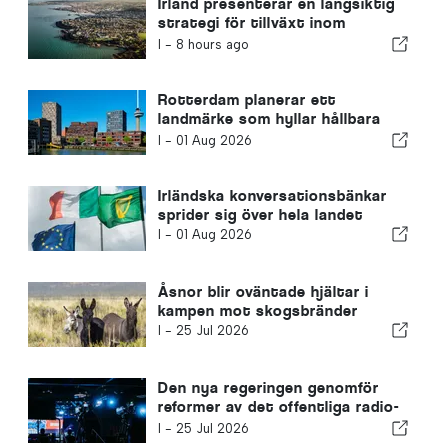
Irland presenterar en långsiktig
strategi för tillväxt inom
turismen
I -
8 hours ago
Rotterdam planerar ett
landmärke som hyllar hållbara
lösningar
I -
01 Aug 2026
Irländska konversationsbänkar
sprider sig över hela landet
I -
01 Aug 2026
Åsnor blir oväntade hjältar i
kampen mot skogsbränder
I -
25 Jul 2026
Den nya regeringen genomför
reformer av det offentliga radio-
och tv-systemet
I -
25 Jul 2026