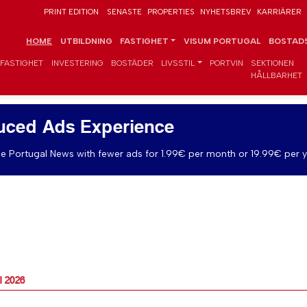
PRINT EDITION
SENASTE
PROPERTIES
NYHETSBREV
KARRIÄRER
HOME
UTBILDNING
FASTIGHET
VISUM PORTUGAL
BOSTADS
FASTIGHET
INVESTERING
BOSTÄDER
LIVSSTIL
PORTVIN
SEKTIONEN
HÅLLBARHET
uced Ads Experience
e Portugal News with fewer ads for 1.99€ per month or 19.99€ per y
al 2026