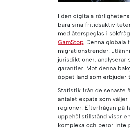
I den digitala rörlighetens
bara sina fritidsaktivitete
med återspeglas i sökfrå
GamStop
. Denna globala f
migrationstrender: utlänn
jurisdiktioner, analyserar 
garantier. Mot denna bakg
öppet land som erbjuder ty
Statistik från de senaste 
antalet expats som väljer
regioner. Efterfrågan på f
uppehållstillstånd visar e
komplexa och beror inte 