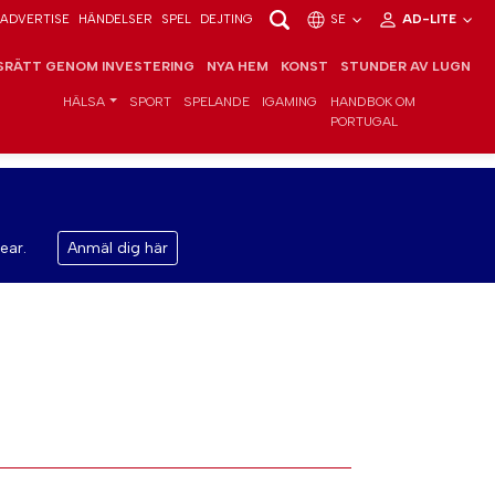
ADVERTISE
HÄNDELSER
SPEL
DEJTING
SE
AD-LITE
RÄTT GENOM INVESTERING
NYA HEM
KONST
STUNDER AV LUGN
HÄLSA
SPORT
SPELANDE
IGAMING
HANDBOK OM
PORTUGAL
ear.
Anmäl dig här