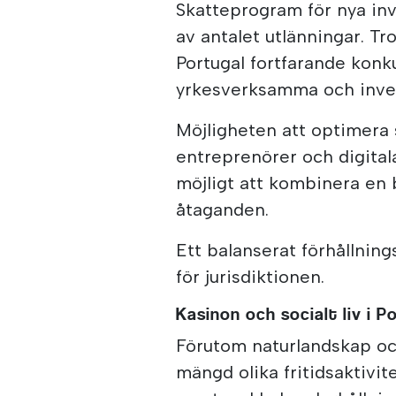
Skatteprogram för nya invå
av antalet utlänningar. Tr
Portugal fortfarande konku
yrkesverksamma och inve
Möjligheten att optimera 
entreprenörer och digita
möjligt att kombinera en b
åtaganden.
Ett balanserat förhållning
för jurisdiktionen.
Kasinon och socialt liv i P
Förutom naturlandskap och
mängd olika fritidsaktivite