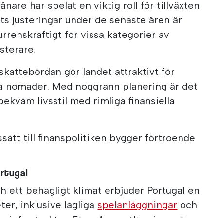
nare har spelat en viktig roll för tillväxten
ots justeringar under de senaste åren är
rrenskraftigt för vissa kategorier av
sterare.
skattebördan gör landet attraktivt för
la nomader. Med noggrann planering är det
ekväm livsstil med rimliga finansiella
ssätt till finanspolitiken bygger förtroende
ortugal
 ett behagligt klimat erbjuder Portugal en
ter, inklusive lagliga
spelanläggningar
och