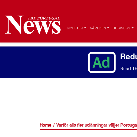
NYHETER
VÄRLDEN
BUSINESS
Red
Read Th
Home
Varför allt fler utlänningar väljer Portug