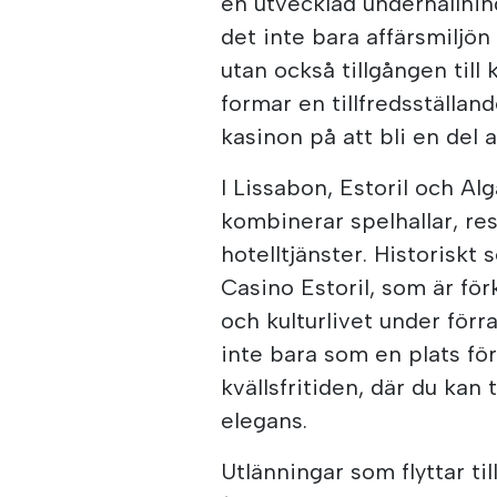
en utvecklad underhållnin
det inte bara affärsmiljön
utan också tillgången till
formar en tillfredsställan
kasinon på att bli en del a
I Lissabon, Estoril och A
kombinerar spelhallar, re
hotelltjänster. Historiskt
Casino Estoril, som är fö
och kulturlivet under för
inte bara som en plats fö
kvällsfritiden, där du kan 
elegans.
Utlänningar som flyttar ti