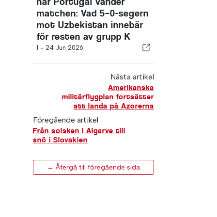
när Portugal vänder
matchen: Vad 5–0-segern
mot Uzbekistan innebär
för resten av grupp K
I -
24 Jun 2026
Nästa artikel
Amerikanska
militärflygplan fortsätter
att landa på Azorerna
Föregående artikel
Från solsken i Algarve till
snö i Slovakien
← Återgå till föregående sida