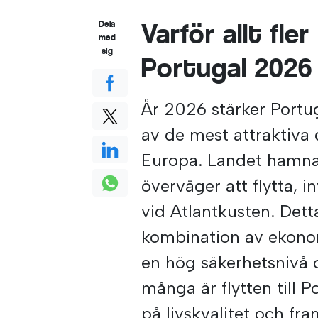
Varför allt fle
Dela
med
sig
Portugal 2026
År 2026 stärker Portu
av de mest attraktiva 
Europa. Landet hamnar
överväger att flytta, i
vid Atlantkusten. Dett
kombination av ekonomi
en hög säkerhetsnivå o
många är flytten till P
på livskvalitet och fra