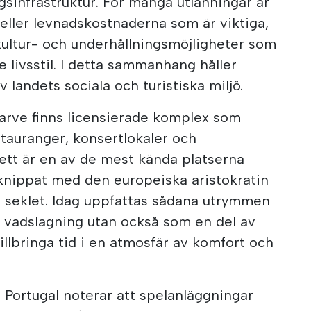
gsinfrastruktur. För många utlänningar är
 eller levnadskostnaderna som är viktiga,
 kultur- och underhållningsmöjligheter som
de livsstil. I detta sammanhang håller
v landets sociala och turistiska miljö.
lgarve finns licensierade komplex som
stauranger, konsertlokaler och
 sett är en av de mest kända platserna
rknippat med den europeiska aristokratin
ra seklet. Idag uppfattas sådana utrymmen
r vadslagning utan också som en del av
tillbringa tid i en atmosfär av komfort och
ll Portugal noterar att spelanläggningar