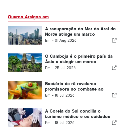
Outros Artigos em
A recuperação do Mar de Aral do
Norte atinge um marco
importante
Em -
01 Aug 2026
O Camboja é o primeiro país da
Ásia a atingir um marco
importante na luta contra o VIH
Em -
25 Jul 2026
Bactéria de rã revela-se
promissora no combate ao
cancro
Em -
18 Jul 2026
A Coreia do Sul concilia o
turismo médico e os cuidados
de saúde públicos
Em -
18 Jul 2026