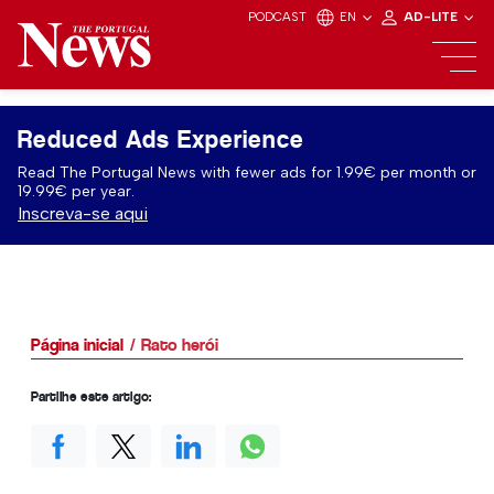
PODCAST
EN
AD-LITE
Reduced Ads Experience
Read The Portugal News with fewer ads for 1.99€ per month or
19.99€ per year.
Inscreva-se aqui
Página inicial
Rato herói
Partilhe este artigo: