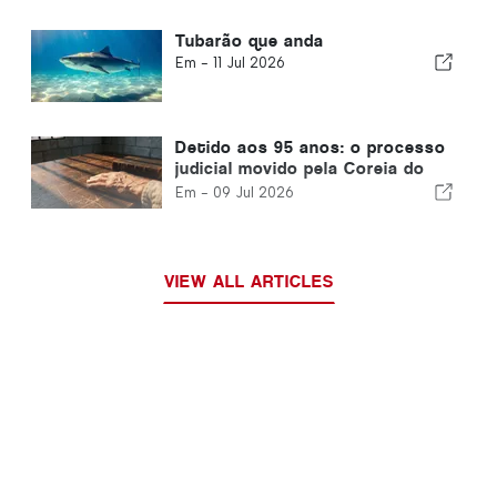
Tubarão que anda
Em -
11 Jul 2026
Detido aos 95 anos: o processo
judicial movido pela Coreia do
Sul contra um líder religioso
Em -
09 Jul 2026
suscita preocupação a nível
internacional
VIEW ALL ARTICLES