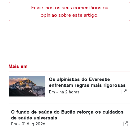
Envie-nos os seus comentários ou
opinião sobre este artigo.
Mais em
Os alpinistas do Evereste
enfrentam regras mais rigorosas
em matéria de experiência
Em -
há 2 horas
O fundo de saúde do Butão reforça os cuidados
de saúde universais
Em -
01 Aug 2026