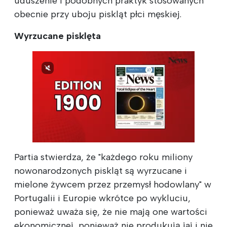
uduszenie i podobnych praktyk stosowanych
obecnie przy uboju piskląt płci męskiej.
Wyrzucane pisklęta
Partia stwierdza, że "każdego roku miliony
nowonarodzonych piskląt są wyrzucane i
mielone żywcem przez przemysł hodowlany" w
Portugalii i Europie wkrótce po wykluciu,
ponieważ uważa się, że nie mają one wartości
ekonomicznej, ponieważ nie produkują jaj i nie