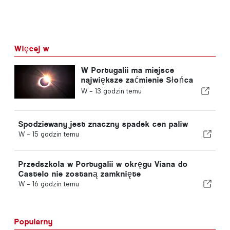
Więcej w
W Portugalii ma miejsce
największe zaćmienie Słońca
tego stulecia
W -
13 godzin temu
Spodziewany jest znaczny spadek cen paliw
W -
15 godzin temu
Przedszkola w Portugalii w okręgu Viana do
Castelo nie zostaną zamknięte
W -
16 godzin temu
Popularny