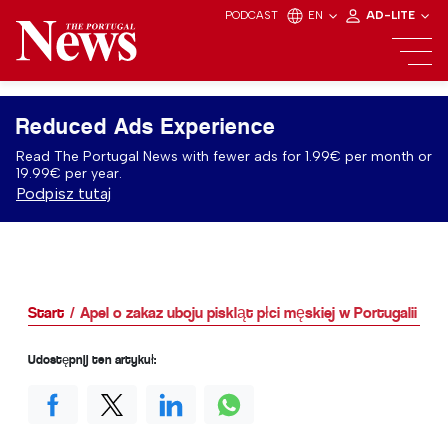
PODCAST
EN
AD-LITE
Reduced Ads Experience
Read The Portugal News with fewer ads for 1.99€ per month or
19.99€ per year.
Podpisz tutaj
Start
Apel o zakaz uboju piskląt płci męskiej w Portugalii
Udostępnij ten artykuł: