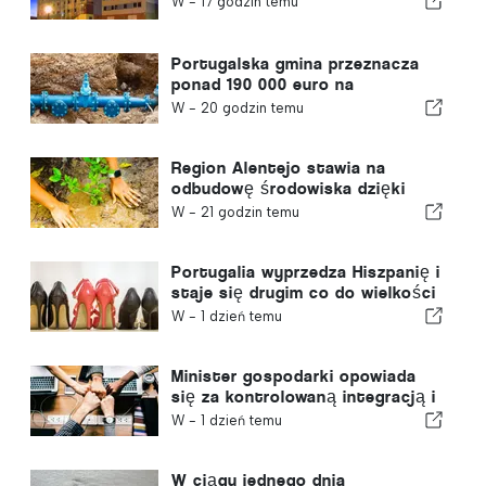
W -
17 godzin temu
Portugalska gmina przeznacza
ponad 190 000 euro na
zaopatrzenie w wodę
W -
20 godzin temu
Region Alentejo stawia na
odbudowę środowiska dzięki
funduszom europejskim
W -
21 godzin temu
Portugalia wyprzedza Hiszpanię i
staje się drugim co do wielkości
producentem obuwia w Europie
W -
1 dzień temu
Minister gospodarki opowiada
się za kontrolowaną integracją i
gwarantuje imigrantom
W -
1 dzień temu
przyspieszoną ścieżkę
procedury
W ciągu jednego dnia