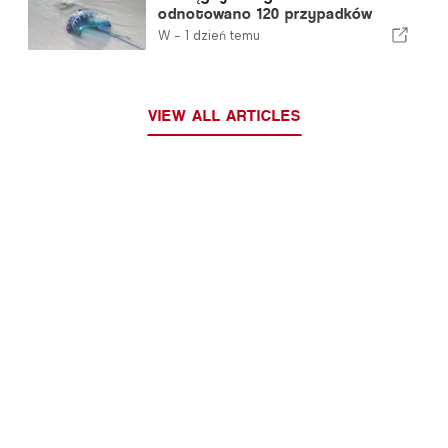
odnotowano 120 przypadków
użądleń przez meduzę z gatunku
W -
1 dzień temu
„portugalska meduza”
VIEW ALL ARTICLES