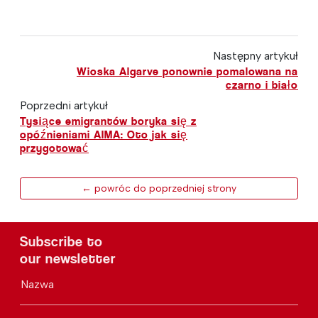
Następny artykuł
Wioska Algarve ponownie pomalowana na
czarno i biało
Poprzedni artykuł
Tysiące emigrantów boryka się z
opóźnieniami AIMA: Oto jak się
przygotować
← powróc do poprzedniej strony
Subscribe to
our newsletter
Nazwa