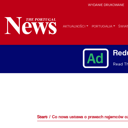
WYDANIE DRUKOWANE
AKTUALNOŚCI
PORTUGALIA
ŚWIA
Red
Read Th
Start
Co nowa ustawa o prawach najemców ozn