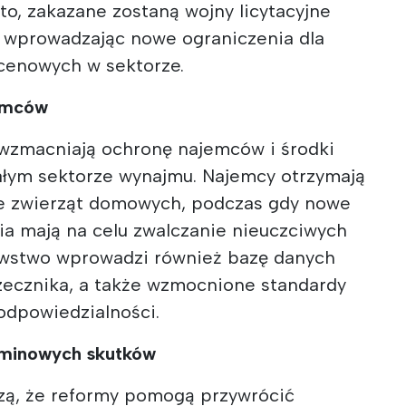
dto, zakazane zostaną wojny licytacyjne
 wprowadzając nowe ograniczenia dla
cenowych w sektorze.
emców
 wzmacniają ochronę najemców i środki
łym sektorze wynajmu. Najemcy otrzymają
ce zwierząt domowych, podczas gdy nowe
 mają na celu zwalczanie nieuczciwych
wstwo wprowadzi również bazę danych
zecznika, a także wzmocnione standardy
 odpowiedzialności.
rminowych skutków
zą, że reformy pomogą przywrócić