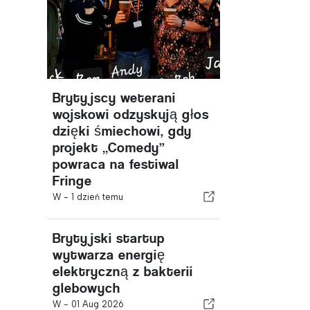
Brytyjscy weterani
wojskowi odzyskują głos
dzięki śmiechowi, gdy
projekt „Comedy”
powraca na festiwal
Fringe
W -
1 dzień temu
Brytyjski startup
wytwarza energię
elektryczną z bakterii
glebowych
W -
01 Aug 2026