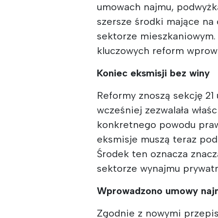
umowach najmu, podwyżkac
szersze środki mające na
sektorze mieszkaniowym. 
kluczowych reform wprow
Koniec eksmisji bez winy
Reformy znoszą sekcję 21 
wcześniej zezwalała właś
konkretnego powodu praw
eksmisje muszą teraz po
Środek ten oznacza znac
sektorze wynajmu prywat
Wprowadzono umowy najm
Zgodnie z nowymi przepi