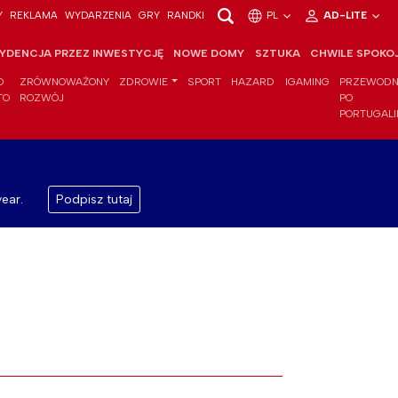
Y
REKLAMA
WYDARZENIA
GRY
RANDKI
PL
AD-LITE
YDENCJA PRZEZ INWESTYCJĘ
NOWE DOMY
SZTUKA
CHWILE SPOKO
O
ZRÓWNOWAŻONY
ZDROWIE
SPORT
HAZARD
IGAMING
PRZEWODN
TO
ROZWÓJ
PO
PORTUGALI
ear.
Podpisz tutaj