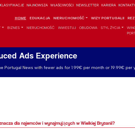
KLASYFIKACJE
NAJNOWSZA
WŁAŚCIWOŚCI
NEWSLETTER
KARIERA
KONTAKT
HOME
EDUKACJA
NIERUCHOMOŚĆ
WIZY PORTUGALII
REZ
T
BIZNES
NIERUCHOMOŚĆ
INWESTUJ
OBUDOWA
STYL ŻYCIA
WIN
POR
uced Ads Experience
e Portugal News with fewer ads for 1.99€ per month or 19.99€ per y
acza dla najemców i wynajmujących w Wielkiej Brytanii?