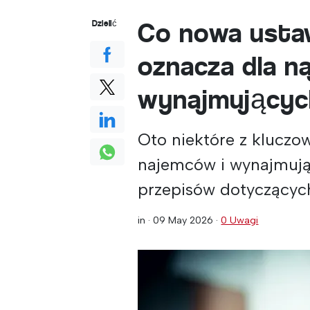
Co nowa usta
Dzielić
oznacza dla n
wynajmujących
Oto niektóre z klucz
najemców i wynajmują
przepisów dotyczącyc
in ·
09 May 2026
·
0 Uwagi