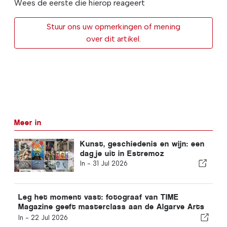
Wees de eerste die hierop reageert
Stuur ons uw opmerkingen of mening
over dit artikel.
Meer in
Kunst, geschiedenis en wijn: een
dagje uit in Estremoz
In -
31 Jul 2026
Leg het moment vast: fotograaf van TIME
Magazine geeft masterclass aan de Algarve Arts
Academy
In -
22 Jul 2026