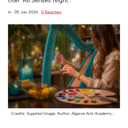
in ·
05 Jun 2026
·
0 Reacties
Credits: Supplied Image;
Author: Algarve Arts Academy ;