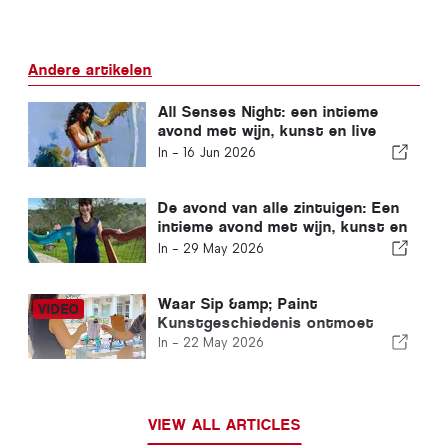
Andere artikelen
All Senses Night: een intieme
avond met wijn, kunst en live
harp
In -
16 Jun 2026
De avond van alle zintuigen: Een
intieme avond met wijn, kunst en
live harp
In -
29 May 2026
Waar Sip &amp; Paint
Kunstgeschiedenis ontmoet
In -
22 May 2026
VIEW ALL ARTICLES