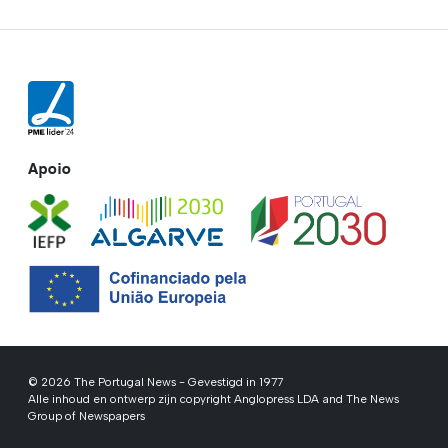
Apoio
© 2026 The Portugal News - Gevestigd in 1977
Alle inhoud en ontwerp zijn copyright Anglopress LDA and The News
Group of Newspapers