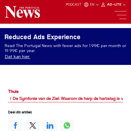
PODCAST
EN
AD-LITE
Reduced Ads Experience
Read The Portugal News with fewer ads for 1.99€ per month or
19.99€ per year.
Dat kan hier.
Thuis
De Symfonie van de Ziel: Waarom de harp de hartslag is van 
Deel dit artikel: