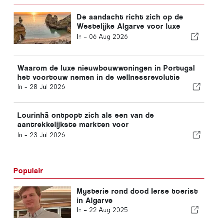
De aandacht richt zich op de
Westelijke Algarve voor luxe
nieuwbouwwoningen
In -
06 Aug 2026
Waarom de luxe nieuwbouwwoningen in Portugal
het voortouw nemen in de wellnessrevolutie
In -
28 Jul 2026
Lourinhã ontpopt zich als een van de
aantrekkelijkste markten voor
nieuwbouwwoningen aan de Zilverkust
In -
23 Jul 2026
Populair
Mysterie rond dood Ierse toerist
in Algarve
In -
22 Aug 2025