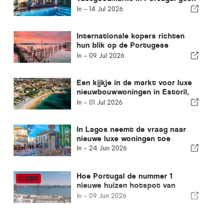
tekenen van vertraging vertoont
In -
14 Jul 2026
Internationale kopers richten
hun blik op de Portugese
Alentejo
In -
09 Jul 2026
Een kijkje in de markt voor luxe
nieuwbouwwoningen in Estoril,
de historische kustplaats aan
In -
01 Jul 2026
de Portugese Rivièra
In Lagos neemt de vraag naar
nieuwe luxe woningen toe
In -
24 Jun 2026
Hoe Portugal de nummer 1
nieuwe huizen hotspot van
Europa werd
In -
09 Jun 2026