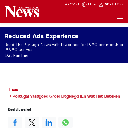
PODCAST
EN
AD-LITE
Reduced Ads Experience
Read The Portugal News with fewer ads for 1.99€ per month or
19.99€ per year.
Dat kan hier.
Thuis
Portugal Vastgoed Groei Uitgelegd (En Wat Het Betekent Vo
Deel dit artikel: