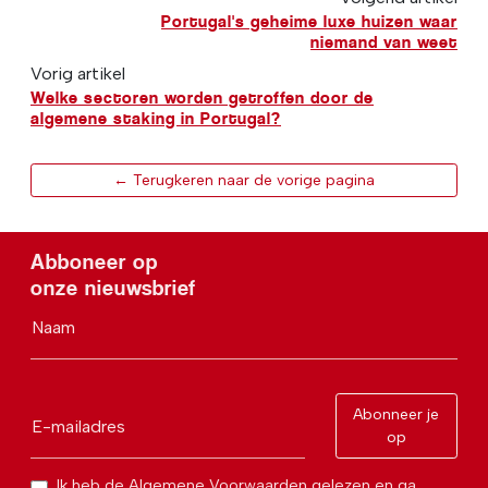
Portugal's geheime luxe huizen waar
niemand van weet
Vorig artikel
Welke sectoren worden getroffen door de
algemene staking in Portugal?
← Terugkeren naar de vorige pagina
Abboneer op
onze nieuwsbrief
Naam
Abonneer je
E-mailadres
op
Ik heb de Algemene Voorwaarden gelezen en ga