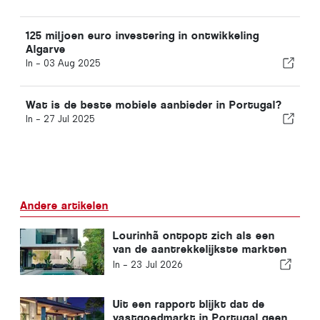
125 miljoen euro investering in ontwikkeling
Algarve
In -
03 Aug 2025
Wat is de beste mobiele aanbieder in Portugal?
In -
27 Jul 2025
Andere artikelen
Lourinhã ontpopt zich als een
van de aantrekkelijkste markten
voor nieuwbouwwoningen aan de
In -
23 Jul 2026
Zilverkust
Uit een rapport blijkt dat de
vastgoedmarkt in Portugal geen