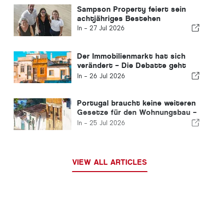
Sampson Property feiert sein
achtjähriges Bestehen
In -
27 Jul 2026
Der Immobilienmarkt hat sich
verändert – Die Debatte geht
weiter wie schon in der
In -
26 Jul 2026
Vergangenheit
Portugal braucht keine weiteren
Gesetze für den Wohnungsbau –
es muss Taten folgen lassen!
In -
25 Jul 2026
VIEW ALL ARTICLES