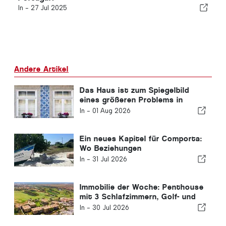
In -
27 Jul 2025
Andere Artikel
Das Haus ist zum Spiegelbild
eines größeren Problems in
Portugal geworden.
In -
01 Aug 2026
Ein neues Kapitel für Comporta:
Wo Beziehungen
außergewöhnliche Chancen
In -
31 Jul 2026
eröffnen
Immobilie der Woche: Penthouse
mit 3 Schlafzimmern, Golf- und
Meerblick in Vilamoura
In -
30 Jul 2026