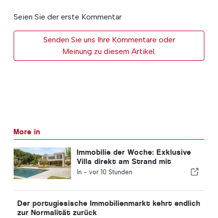
Seien Sie der erste Kommentar
Senden Sie uns Ihre Kommentare oder
Meinung zu diesem Artikel.
More in
Immobilie der Woche: Exklusive
Villa direkt am Strand mit
Panoramablick auf das Meer und
In -
vor 10 Stunden
Blick auf das Arrábida-Gebirge
Der portugiesische Immobilienmarkt kehrt endlich
zur Normalität zurück