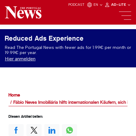
PODCAST
EN
AD-LITE
Reduced Ads Experience
Read The Portugal News with fewer ads for 1.99€ per month or
19.99€ per year.
Hier anmelden
Home
Fábio Neves Imobiliária hilft internationalen Käufern, sich in 
Diesen Artikel teilen: