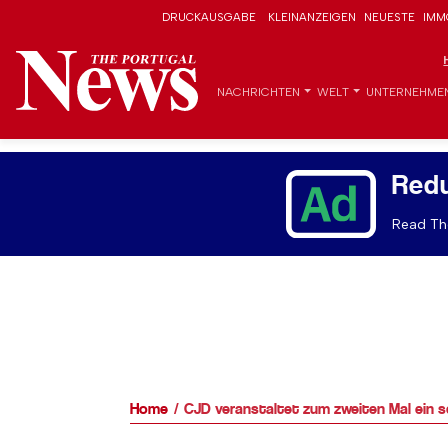
DRUCKAUSGABE
KLEINANZEIGEN
NEUESTE
IMM
NACHRICHTEN
WELT
UNTERNEHME
Red
Read The
Home
CJD veranstaltet zum zweiten Mal ein sc