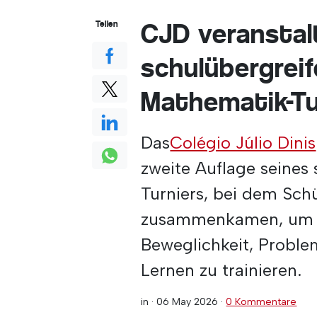
CJD veranstal
Teilen
schulübergreif
Mathematik-Tu
Das
Colégio Júlio Dinis
zweite Auflage seines
Turniers, bei dem Sc
zusammenkamen, um ei
Beweglichkeit, Probl
Lernen zu trainieren.
in ·
06 May 2026
·
0 Kommentare