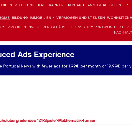
OBILIEN
MITTEILUNGSBLATT
KARRIERE
KONTAKTE
ANZEIGE AUFGEBEN
SPIE
HOME
BILDUNG
IMMOBILIEN
VERMÖGEN UND STEUERN
WOHNSITZNA
N
IMMOBILIEN
INVESTIEREN
GEHÄUSE
LEBENSSTIL
PORTWEIN
DER BERE
NACHHALT
uced Ads Experience
 Portugal News with fewer ads for 1.99€ per month or 19.99€ per y
hulübergreifendes "24-Spiele"-Mathematik-Turnier