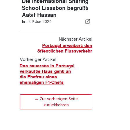
Die International Sharing
School Lissabon begrüßt
Aatif Hassan
In -
09 Jun 2026
Nächster Artikel
Portugal erweitert den
öffentlichen Flussverkehr
Vorheriger Artikel
Das teuerste in Portugal
verkaufte Haus geht an
die Ehefrau eines
ehemaligen F1-Chefs
← Zur vorherigen Seite
zurückkehren