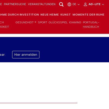
LE
PARTNERSUCHE
VERANSTALTUNGEN
DE
AD-LITE
HME DURCH INVESTITION
NEUE HEIME
KUNST
MOMENTE DER RUHE
ICH
GESUNDHEIT
SPORT
GLÜCKSSPIEL
IGAMING
PORTUGAL-
IGKEIT
HANDBUCH
ear.
Hier anmelden